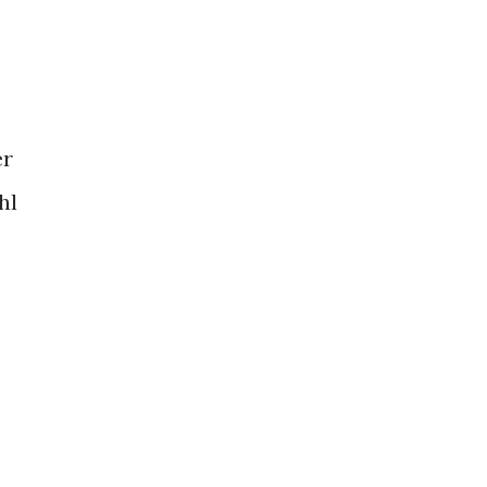
er
hl