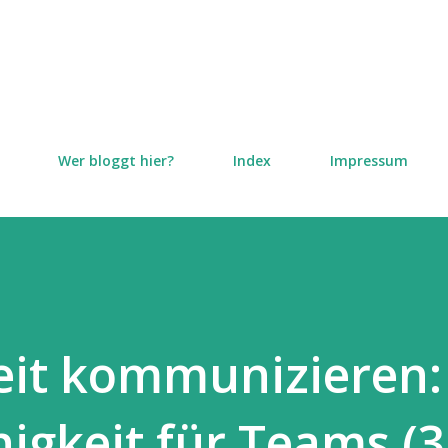
Direkt zum Hauptbereich
Wer bloggt hier?
Index
Impressum
eit kommunizieren:
higkeit für Teams (3