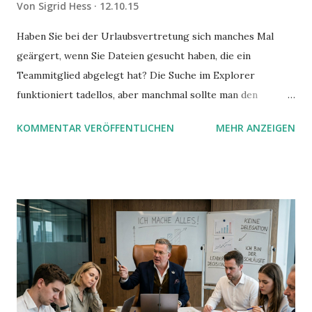
Von
Sigrid Hess
12.10.15
Haben Sie bei der Urlaubsvertretung sich manches Mal
geärgert, wenn Sie Dateien gesucht haben, die ein
Teammitglied abgelegt hat? Die Suche im Explorer
funktioniert tadellos, aber manchmal sollte man den
Suchbegriff noch ein bisschen genauer fassen können. Z.B.
KOMMENTAR VERÖFFENTLICHEN
MEHR ANZEIGEN
mit UND oder ODER oder NICHT... Das geht so einfach,
dann man von alleine kaum drauf kommt: