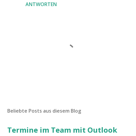
ANTWORTEN
K
o
m
Beliebte Posts aus diesem Blog
m
e
Termine im Team mit Outlook
n
t