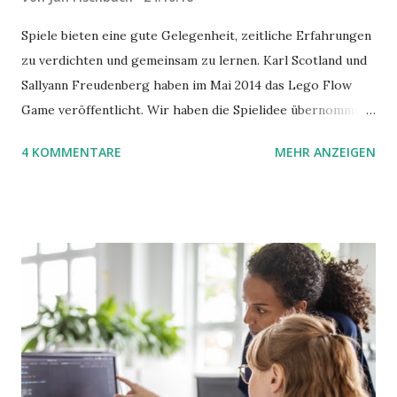
Spiele bieten eine gute Gelegenheit, zeitliche Erfahrungen
zu verdichten und gemeinsam zu lernen. Karl Scotland und
Sallyann Freudenberg haben im Mai 2014 das Lego Flow
Game veröffentlicht. Wir haben die Spielidee übernommen,
aber das Spielmaterial gewechselt. Statt Legosteinen
4 KOMMENTARE
MEHR ANZEIGEN
benutzen wir Material aus Grzegorz Rejchtmans Ubongo-
Spiel. Hier präsentieren wir die Anleitung für das Ubongo
Flow Game.