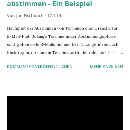
abstimmen - Ein Beispiel
a
r
Von
Jan Fischbach
17.1.14
v
e
Häufig ist das Abstimmen von Terminen eine Ursache für
r
E-Mail-Flut. Solange Termine in der Abstimmungsphase
ö
f
sind, gehen viele E-Mails hin und her. Dazu gehören auch
f
Rückfragen, ob nun ein Termin stattfindet oder nicht. Hier
e
ist ein Vorschlag für die Terminkoordination im Team mit
n
KOMMENTAR VERÖFFENTLICHEN
MEHR ANZEIGEN
Hilfe von Outlook.
t
l
i
c
h
e
n