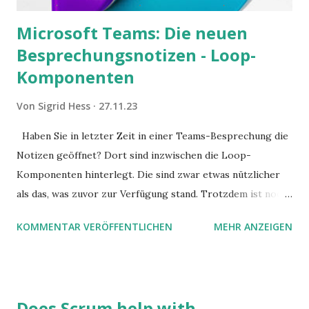
Microsoft Teams: Die neuen
Besprechungsnotizen - Loop-
Komponenten
Von
Sigrid Hess
27.11.23
Haben Sie in letzter Zeit in einer Teams-Besprechung die
Notizen geöffnet? Dort sind inzwischen die Loop-
Komponenten hinterlegt. Die sind zwar etwas nützlicher
als das, was zuvor zur Verfügung stand. Trotzdem ist noch
Luft nach oben. Und es gibt sogar einige ernstzunehmende
KOMMENTAR VERÖFFENTLICHEN
MEHR ANZEIGEN
Stolperfallen. Hier ein erster, kritischer Blick auf das was
Sie damit tun können. Und auch darauf, was Sie besser sein
lassen.
Does Scrum help with