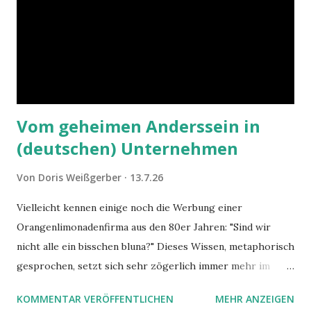
Vom geheimen Anderssein in
(deutschen) Unternehmen
Von
Doris Weißgerber
13.7.26
Vielleicht kennen einige noch die Werbung einer
Orangenlimonadenfirma aus den 80er Jahren: "Sind wir
nicht alle ein bisschen bluna?" Dieses Wissen, metaphorisch
gesprochen, setzt sich sehr zögerlich immer mehr im
öffentlichen Bewusstsein fest: unsere Hirne sind nicht alle
KOMMENTAR VERÖFFENTLICHEN
MEHR ANZEIGEN
gleich. Im Arbeitskontext kann es zu nicht verstandenen