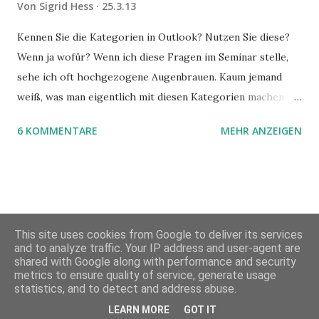
Von
Sigrid Hess
25.3.13
Kennen Sie die Kategorien in Outlook? Nutzen Sie diese?
Wenn ja wofür? Wenn ich diese Fragen im Seminar stelle,
sehe ich oft hochgezogene Augenbrauen. Kaum jemand
weiß, was man eigentlich mit diesen Kategorien machen
kann und wofür sie nützlich sind. Dieser Blogartikel stellt
6 KOMMENTARE
MEHR ANZEIGEN
sie Ihnen vor.
This site uses cookies from Google to deliver its services
and to analyze traffic. Your IP address and user-agent are
shared with Google along with performance and security
metrics to ensure quality of service, generate usage
Powered by Blogger
statistics, and to detect and address abuse.
LEARN MORE
GOT IT