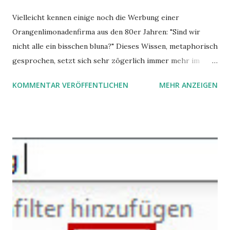
Vielleicht kennen einige noch die Werbung einer
Orangenlimonadenfirma aus den 80er Jahren: "Sind wir
nicht alle ein bisschen bluna?" Dieses Wissen, metaphorisch
gesprochen, setzt sich sehr zögerlich immer mehr im
öffentlichen Bewusstsein fest: unsere Hirne sind nicht alle
KOMMENTAR VERÖFFENTLICHEN
MEHR ANZEIGEN
gleich. Im Arbeitskontext kann es zu nicht verstandenen
Konflikten kommen, wenn alle über einen Kamm geschoren
werden. Außerdem wundern sich Krankenkassen über
steigende Ausgaben wegen Depressionen, Burnouts und
Angstzuständen ihrer Mitglieder. Dafür könnte es Gründe
geben, die weitgehend noch im Dunkeln zu liegen scheinen.