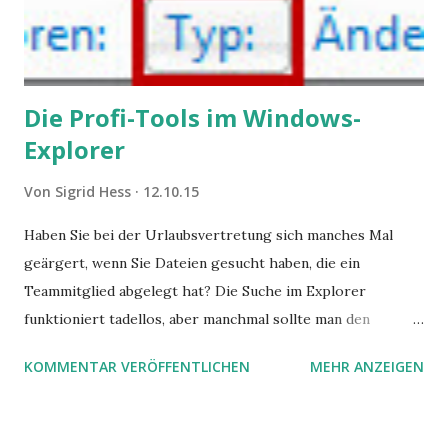
Die Profi-Tools im Windows-
Explorer
Von
Sigrid Hess
12.10.15
Haben Sie bei der Urlaubsvertretung sich manches Mal
geärgert, wenn Sie Dateien gesucht haben, die ein
Teammitglied abgelegt hat? Die Suche im Explorer
funktioniert tadellos, aber manchmal sollte man den
Suchbegriff noch ein bisschen genauer fassen können. Z.B.
KOMMENTAR VERÖFFENTLICHEN
MEHR ANZEIGEN
mit UND oder ODER oder NICHT... Das geht so einfach,
dann man von alleine kaum drauf kommt: