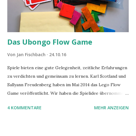
Das Ubongo Flow Game
Von
Jan Fischbach
24.10.16
Spiele bieten eine gute Gelegenheit, zeitliche Erfahrungen
zu verdichten und gemeinsam zu lernen. Karl Scotland und
Sallyann Freudenberg haben im Mai 2014 das Lego Flow
Game veröffentlicht. Wir haben die Spielidee übernommen,
aber das Spielmaterial gewechselt. Statt Legosteinen
4 KOMMENTARE
MEHR ANZEIGEN
benutzen wir Material aus Grzegorz Rejchtmans Ubongo-
Spiel. Hier präsentieren wir die Anleitung für das Ubongo
Flow Game.