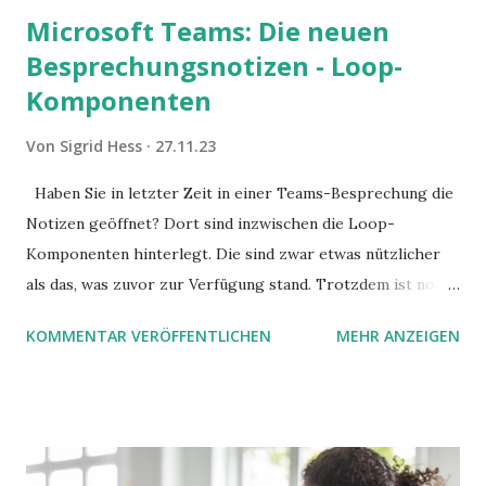
Microsoft Teams: Die neuen
Besprechungsnotizen - Loop-
Komponenten
Von
Sigrid Hess
27.11.23
Haben Sie in letzter Zeit in einer Teams-Besprechung die
Notizen geöffnet? Dort sind inzwischen die Loop-
Komponenten hinterlegt. Die sind zwar etwas nützlicher
als das, was zuvor zur Verfügung stand. Trotzdem ist noch
Luft nach oben. Und es gibt sogar einige ernstzunehmende
KOMMENTAR VERÖFFENTLICHEN
MEHR ANZEIGEN
Stolperfallen. Hier ein erster, kritischer Blick auf das was
Sie damit tun können. Und auch darauf, was Sie besser sein
lassen.