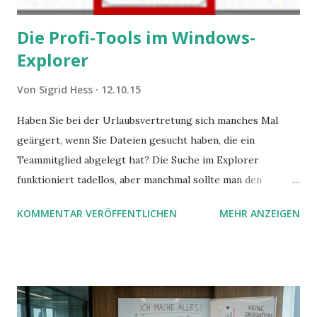
Die Profi-Tools im Windows-
Explorer
Von
Sigrid Hess
12.10.15
Haben Sie bei der Urlaubsvertretung sich manches Mal
geärgert, wenn Sie Dateien gesucht haben, die ein
Teammitglied abgelegt hat? Die Suche im Explorer
funktioniert tadellos, aber manchmal sollte man den
Suchbegriff noch ein bisschen genauer fassen können. Z.B.
KOMMENTAR VERÖFFENTLICHEN
MEHR ANZEIGEN
mit UND oder ODER oder NICHT... Das geht so einfach,
dann man von alleine kaum drauf kommt: