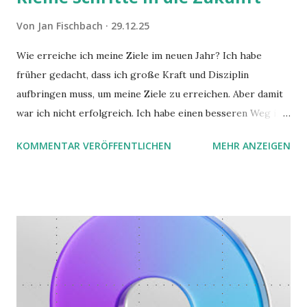
Von
Jan Fischbach
29.12.25
Wie erreiche ich meine Ziele im neuen Jahr? Ich habe
früher gedacht, dass ich große Kraft und Disziplin
aufbringen muss, um meine Ziele zu erreichen. Aber damit
war ich nicht erfolgreich. Ich habe einen besseren Weg in
zwei Büchern gefunden, die ich in diesem Beitrag teilen
KOMMENTAR VERÖFFENTLICHEN
MEHR ANZEIGEN
möchte. Darin habe ich zwei gute Begründungen gefunden,
warum der einfachere Weg mit kleinen Schritten besser
funktioniert.