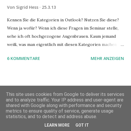
Von
Sigrid Hess
25.3.13
Kennen Sie die Kategorien in Outlook? Nutzen Sie diese?
Wenn ja wofür? Wenn ich diese Fragen im Seminar stelle,
sehe ich oft hochgezogene Augenbrauen. Kaum jemand
weiß, was man eigentlich mit diesen Kategorien machen
kann und wofür sie nützlich sind. Dieser Blogartikel stellt
6 KOMMENTARE
MEHR ANZEIGEN
sie Ihnen vor.
This site uses cookies from Google to deliver its services
and to analyze traffic. Your IP address and user-agent are
shared with Google along with performance and security
metrics to ensure quality of service, generate usage
statistics, and to detect and address abuse.
LEARN MORE
GOT IT