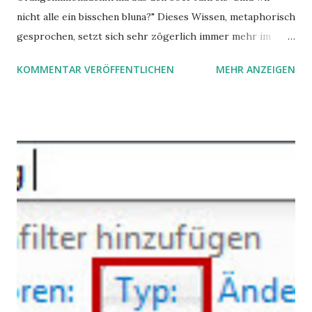
nicht alle ein bisschen bluna?" Dieses Wissen, metaphorisch
gesprochen, setzt sich sehr zögerlich immer mehr im
öffentlichen Bewusstsein fest: unsere Hirne sind nicht alle
KOMMENTAR VERÖFFENTLICHEN
MEHR ANZEIGEN
gleich. Im Arbeitskontext kann es zu nicht verstandenen
Konflikten kommen, wenn alle über einen Kamm geschoren
werden. Außerdem wundern sich Krankenkassen über
steigende Ausgaben wegen Depressionen, Burnouts und
Angstzuständen ihrer Mitglieder. Dafür könnte es Gründe
geben, die weitgehend noch im Dunkeln zu liegen scheinen.