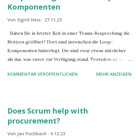
Komponenten
Von
Sigrid Hess
27.11.23
Haben Sie in letzter Zeit in einer Teams-Besprechung die
Notizen geöffnet? Dort sind inzwischen die Loop-
Komponenten hinterlegt. Die sind zwar etwas nützlicher
als das, was zuvor zur Verfügung stand. Trotzdem ist noch
Luft nach oben. Und es gibt sogar einige ernstzunehmende
KOMMENTAR VERÖFFENTLICHEN
MEHR ANZEIGEN
Stolperfallen. Hier ein erster, kritischer Blick auf das was
Sie damit tun können. Und auch darauf, was Sie besser sein
lassen.
Does Scrum help with
procurement?
Von
Jan Fischbach
4.12.23