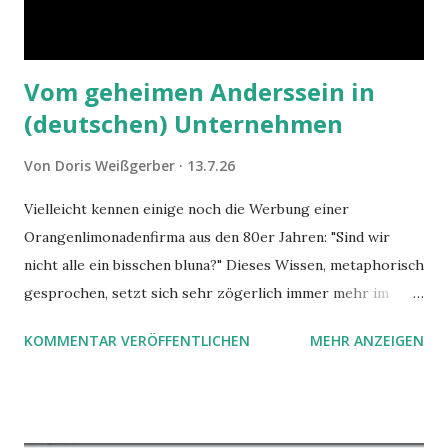
Vom geheimen Anderssein in
(deutschen) Unternehmen
Von
Doris Weißgerber
13.7.26
Vielleicht kennen einige noch die Werbung einer
Orangenlimonadenfirma aus den 80er Jahren: "Sind wir
nicht alle ein bisschen bluna?" Dieses Wissen, metaphorisch
gesprochen, setzt sich sehr zögerlich immer mehr im
öffentlichen Bewusstsein fest: unsere Hirne sind nicht alle
KOMMENTAR VERÖFFENTLICHEN
MEHR ANZEIGEN
gleich. Im Arbeitskontext kann es zu nicht verstandenen
Konflikten kommen, wenn alle über einen Kamm geschoren
werden. Außerdem wundern sich Krankenkassen über
steigende Ausgaben wegen Depressionen, Burnouts und