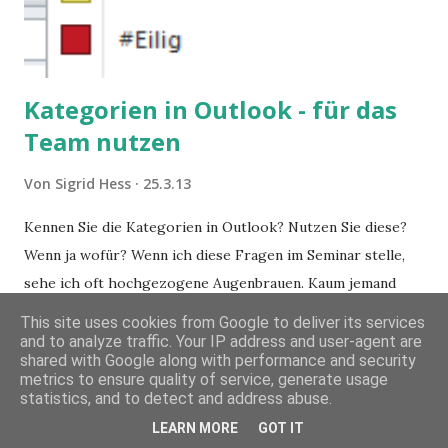
Kategorien in Outlook - für das
Team nutzen
Von
Sigrid Hess
25.3.13
Kennen Sie die Kategorien in Outlook? Nutzen Sie diese?
Wenn ja wofür? Wenn ich diese Fragen im Seminar stelle,
sehe ich oft hochgezogene Augenbrauen. Kaum jemand
weiß, was man eigentlich mit diesen Kategorien machen
This site uses cookies from Google to deliver its services
kann und wofür sie nützlich sind. Dieser Blogartikel stellt
and to analyze traffic. Your IP address and user-agent are
6 KOMMENTARE
MEHR ANZEIGEN
shared with Google along with performance and security
sie Ihnen vor.
metrics to ensure quality of service, generate usage
statistics, and to detect and address abuse.
LEARN MORE
GOT IT