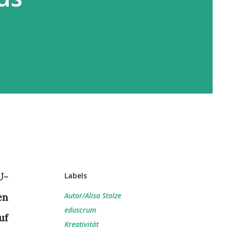
U-
Labels
en
Autor/Alisa Stolze
eduscrum
uf
Kreativität