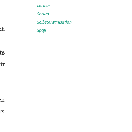
Lernen
Scrum
Selbstorganisation
ch
Spaß
ts
ir
en
rs