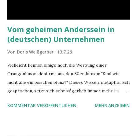
Vom geheimen Anderssein in
(deutschen) Unternehmen
Von
Doris Weißgerber
13.7.26
Vielleicht kennen einige noch die Werbung einer
Orangenlimonadenfirma aus den 80er Jahren: "Sind wir
nicht alle ein bisschen bluna?" Dieses Wissen, metaphorisch
gesprochen, setzt sich sehr zögerlich immer mehr im
öffentlichen Bewusstsein fest: unsere Hirne sind nicht alle
KOMMENTAR VERÖFFENTLICHEN
MEHR ANZEIGEN
gleich. Im Arbeitskontext kann es zu nicht verstandenen
Konflikten kommen, wenn alle über einen Kamm geschoren
werden. Außerdem wundern sich Krankenkassen über
steigende Ausgaben wegen Depressionen, Burnouts und