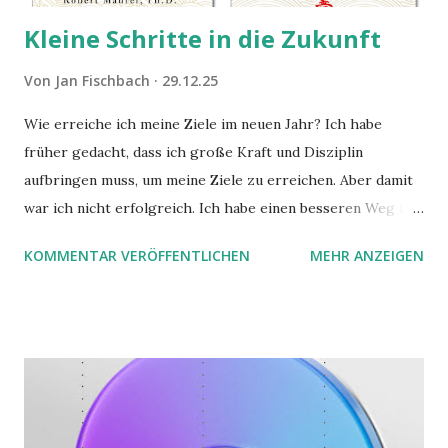
Kleine Schritte in die Zukunft
Von
Jan Fischbach
29.12.25
Wie erreiche ich meine Ziele im neuen Jahr? Ich habe
früher gedacht, dass ich große Kraft und Disziplin
aufbringen muss, um meine Ziele zu erreichen. Aber damit
war ich nicht erfolgreich. Ich habe einen besseren Weg in
zwei Büchern gefunden, die ich in diesem Beitrag teilen
KOMMENTAR VERÖFFENTLICHEN
MEHR ANZEIGEN
möchte. Darin habe ich zwei gute Begründungen gefunden,
warum der einfachere Weg mit kleinen Schritten besser
funktioniert.