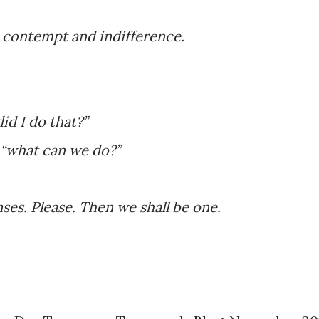
 contempt and indifference.
d I do that?”
 “what can we do?”
es. Please. Then we shall be one.