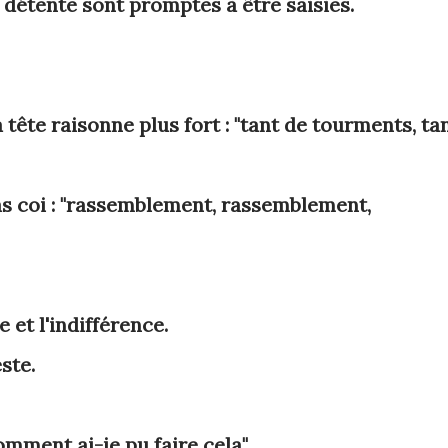
 détente sont promptes à être saisies.
tête raisonne plus fort : "tant de tourments, ta
 coi : "rassemblement, rassemblement,
 et l'indifférence.
ste.
mment ai-je pu faire cela".