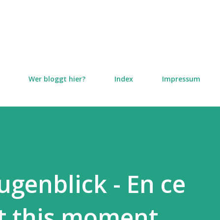
Direkt zum Hauptbereich
Wer bloggt hier?
Index
Impressum
ugenblick - En ce
t this moment