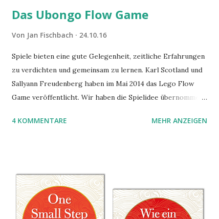
Das Ubongo Flow Game
Von
Jan Fischbach
24.10.16
Spiele bieten eine gute Gelegenheit, zeitliche Erfahrungen
zu verdichten und gemeinsam zu lernen. Karl Scotland und
Sallyann Freudenberg haben im Mai 2014 das Lego Flow
Game veröffentlicht. Wir haben die Spielidee übernommen,
aber das Spielmaterial gewechselt. Statt Legosteinen
4 KOMMENTARE
MEHR ANZEIGEN
benutzen wir Material aus Grzegorz Rejchtmans Ubongo-
Spiel. Hier präsentieren wir die Anleitung für das Ubongo
Flow Game.