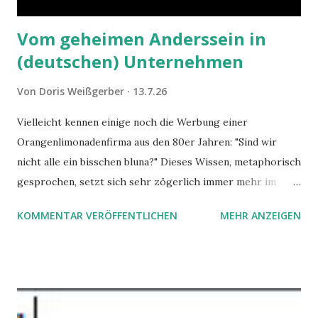
Vom geheimen Anderssein in
(deutschen) Unternehmen
Von
Doris Weißgerber
13.7.26
Vielleicht kennen einige noch die Werbung einer
Orangenlimonadenfirma aus den 80er Jahren: "Sind wir
nicht alle ein bisschen bluna?" Dieses Wissen, metaphorisch
gesprochen, setzt sich sehr zögerlich immer mehr im
öffentlichen Bewusstsein fest: unsere Hirne sind nicht alle
KOMMENTAR VERÖFFENTLICHEN
MEHR ANZEIGEN
gleich. Im Arbeitskontext kann es zu nicht verstandenen
Konflikten kommen, wenn alle über einen Kamm geschoren
werden. Außerdem wundern sich Krankenkassen über
steigende Ausgaben wegen Depressionen, Burnouts und
Angstzuständen ihrer Mitglieder. Dafür könnte es Gründe