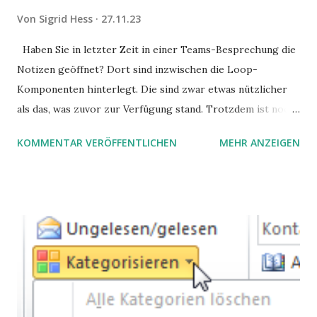
Von
Sigrid Hess
27.11.23
Haben Sie in letzter Zeit in einer Teams-Besprechung die
Notizen geöffnet? Dort sind inzwischen die Loop-
Komponenten hinterlegt. Die sind zwar etwas nützlicher
als das, was zuvor zur Verfügung stand. Trotzdem ist noch
Luft nach oben. Und es gibt sogar einige ernstzunehmende
KOMMENTAR VERÖFFENTLICHEN
MEHR ANZEIGEN
Stolperfallen. Hier ein erster, kritischer Blick auf das was
Sie damit tun können. Und auch darauf, was Sie besser sein
lassen.