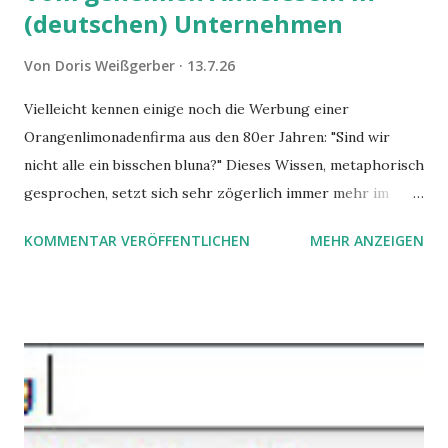
(deutschen) Unternehmen
Von
Doris Weißgerber
13.7.26
Vielleicht kennen einige noch die Werbung einer
Orangenlimonadenfirma aus den 80er Jahren: "Sind wir
nicht alle ein bisschen bluna?" Dieses Wissen, metaphorisch
gesprochen, setzt sich sehr zögerlich immer mehr im
öffentlichen Bewusstsein fest: unsere Hirne sind nicht alle
KOMMENTAR VERÖFFENTLICHEN
MEHR ANZEIGEN
gleich. Im Arbeitskontext kann es zu nicht verstandenen
Konflikten kommen, wenn alle über einen Kamm geschoren
werden. Außerdem wundern sich Krankenkassen über
steigende Ausgaben wegen Depressionen, Burnouts und
Angstzuständen ihrer Mitglieder. Dafür könnte es Gründe
geben, die weitgehend noch im Dunkeln zu liegen scheinen.