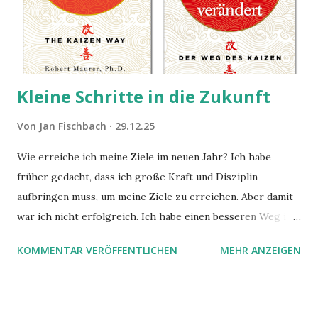
Kleine Schritte in die Zukunft
Von
Jan Fischbach
29.12.25
Wie erreiche ich meine Ziele im neuen Jahr? Ich habe
früher gedacht, dass ich große Kraft und Disziplin
aufbringen muss, um meine Ziele zu erreichen. Aber damit
war ich nicht erfolgreich. Ich habe einen besseren Weg in
zwei Büchern gefunden, die ich in diesem Beitrag teilen
KOMMENTAR VERÖFFENTLICHEN
MEHR ANZEIGEN
möchte. Darin habe ich zwei gute Begründungen gefunden,
warum der einfachere Weg mit kleinen Schritten besser
funktioniert.