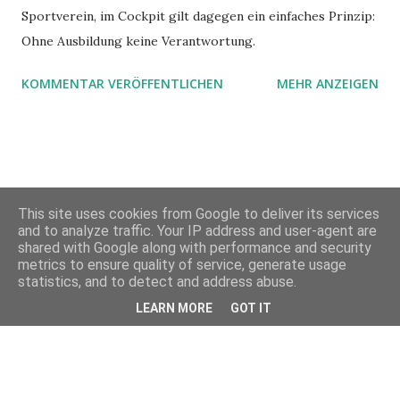
Sportverein, im Cockpit gilt dagegen ein einfaches Prinzip:
Ohne Ausbildung keine Verantwortung.
KOMMENTAR VERÖFFENTLICHEN
MEHR ANZEIGEN
This site uses cookies from Google to deliver its services
and to analyze traffic. Your IP address and user-agent are
shared with Google along with performance and security
metrics to ensure quality of service, generate usage
Powered by Blogger
statistics, and to detect and address abuse.
LEARN MORE
GOT IT