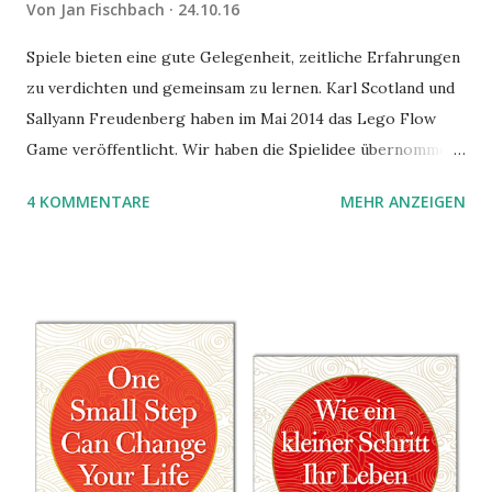
Von
Jan Fischbach
24.10.16
Spiele bieten eine gute Gelegenheit, zeitliche Erfahrungen
zu verdichten und gemeinsam zu lernen. Karl Scotland und
Sallyann Freudenberg haben im Mai 2014 das Lego Flow
Game veröffentlicht. Wir haben die Spielidee übernommen,
aber das Spielmaterial gewechselt. Statt Legosteinen
4 KOMMENTARE
MEHR ANZEIGEN
benutzen wir Material aus Grzegorz Rejchtmans Ubongo-
Spiel. Hier präsentieren wir die Anleitung für das Ubongo
Flow Game.