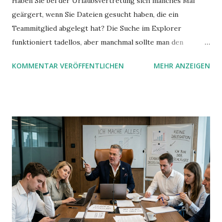
Haben Sie bei der Urlaubsvertretung sich manches Mal
geärgert, wenn Sie Dateien gesucht haben, die ein
Teammitglied abgelegt hat? Die Suche im Explorer
funktioniert tadellos, aber manchmal sollte man den
Suchbegriff noch ein bisschen genauer fassen können. Z.B.
KOMMENTAR VERÖFFENTLICHEN
MEHR ANZEIGEN
mit UND oder ODER oder NICHT... Das geht so einfach,
dann man von alleine kaum drauf kommt: