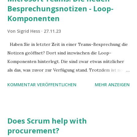
Besprechungsnotizen - Loop-
Komponenten
Von
Sigrid Hess
27.11.23
Haben Sie in letzter Zeit in einer Teams-Besprechung die
Notizen geöffnet? Dort sind inzwischen die Loop-
Komponenten hinterlegt. Die sind zwar etwas nützlicher
als das, was zuvor zur Verfügung stand. Trotzdem ist noch
Luft nach oben. Und es gibt sogar einige ernstzunehmende
KOMMENTAR VERÖFFENTLICHEN
MEHR ANZEIGEN
Stolperfallen. Hier ein erster, kritischer Blick auf das was
Sie damit tun können. Und auch darauf, was Sie besser sein
lassen.
Does Scrum help with
procurement?