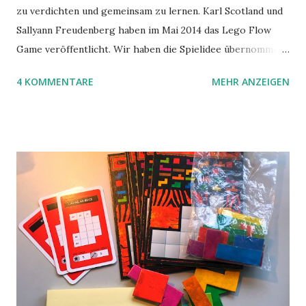
zu verdichten und gemeinsam zu lernen. Karl Scotland und
Sallyann Freudenberg haben im Mai 2014 das Lego Flow
Game veröffentlicht. Wir haben die Spielidee übernommen,
aber das Spielmaterial gewechselt. Statt Legosteinen
4 KOMMENTARE
MEHR ANZEIGEN
benutzen wir Material aus Grzegorz Rejchtmans Ubongo-
Spiel. Hier präsentieren wir die Anleitung für das Ubongo
Flow Game.