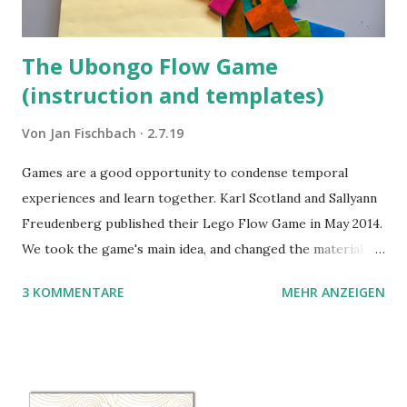
The Ubongo Flow Game
(instruction and templates)
Von
Jan Fischbach
2.7.19
Games are a good opportunity to condense temporal
experiences and learn together. Karl Scotland and Sallyann
Freudenberg published their Lego Flow Game in May 2014.
We took the game's main idea, and changed the material.
Instead of Legos we use the material of Gregorz
3 KOMMENTARE
MEHR ANZEIGEN
Rejchtman's Ubongo Game. These are the instructions of
the Ubongo Flow Game.