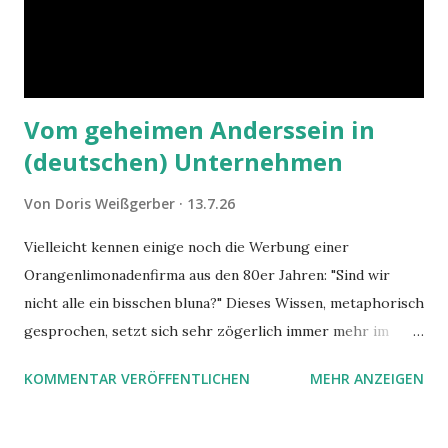
Vom geheimen Anderssein in
(deutschen) Unternehmen
Von
Doris Weißgerber
13.7.26
Vielleicht kennen einige noch die Werbung einer
Orangenlimonadenfirma aus den 80er Jahren: "Sind wir
nicht alle ein bisschen bluna?" Dieses Wissen, metaphorisch
gesprochen, setzt sich sehr zögerlich immer mehr im
öffentlichen Bewusstsein fest: unsere Hirne sind nicht alle
KOMMENTAR VERÖFFENTLICHEN
MEHR ANZEIGEN
gleich. Im Arbeitskontext kann es zu nicht verstandenen
Konflikten kommen, wenn alle über einen Kamm geschoren
werden. Außerdem wundern sich Krankenkassen über