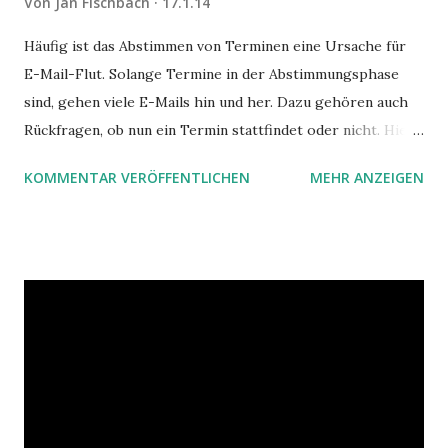
Von
Jan Fischbach
17.1.14
Häufig ist das Abstimmen von Terminen eine Ursache für
E-Mail-Flut. Solange Termine in der Abstimmungsphase
sind, gehen viele E-Mails hin und her. Dazu gehören auch
Rückfragen, ob nun ein Termin stattfindet oder nicht. Hier
ist ein Vorschlag für die Terminkoordination im Team mit
KOMMENTAR VERÖFFENTLICHEN
MEHR ANZEIGEN
Hilfe von Outlook.