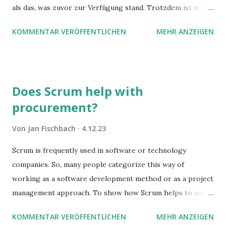
als das, was zuvor zur Verfügung stand. Trotzdem ist noch
Luft nach oben. Und es gibt sogar einige ernstzunehmende
KOMMENTAR VERÖFFENTLICHEN
MEHR ANZEIGEN
Stolperfallen. Hier ein erster, kritischer Blick auf das was
Sie damit tun können. Und auch darauf, was Sie besser sein
lassen.
Does Scrum help with
procurement?
Von
Jan Fischbach
4.12.23
Scrum is frequently used in software or technology
companies. So, many people categorize this way of
working as a software development method or as a project
management approach. To show how Scrum helps to solve
complex problems, let's take a look at purchasing
KOMMENTAR VERÖFFENTLICHEN
MEHR ANZEIGEN
processes.