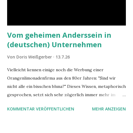
Vom geheimen Anderssein in
(deutschen) Unternehmen
Von
Doris Weißgerber
13.7.26
Vielleicht kennen einige noch die Werbung einer
Orangenlimonadenfirma aus den 80er Jahren: "Sind wir
nicht alle ein bisschen bluna?" Dieses Wissen, metaphorisch
gesprochen, setzt sich sehr zögerlich immer mehr im
öffentlichen Bewusstsein fest: unsere Hirne sind nicht alle
KOMMENTAR VERÖFFENTLICHEN
MEHR ANZEIGEN
gleich. Im Arbeitskontext kann es zu nicht verstandenen
Konflikten kommen, wenn alle über einen Kamm geschoren
werden. Außerdem wundern sich Krankenkassen über