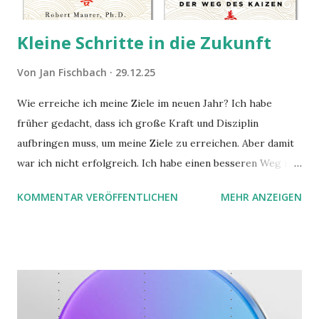
Kleine Schritte in die Zukunft
Von
Jan Fischbach
29.12.25
Wie erreiche ich meine Ziele im neuen Jahr? Ich habe
früher gedacht, dass ich große Kraft und Disziplin
aufbringen muss, um meine Ziele zu erreichen. Aber damit
war ich nicht erfolgreich. Ich habe einen besseren Weg in
zwei Büchern gefunden, die ich in diesem Beitrag teilen
KOMMENTAR VERÖFFENTLICHEN
MEHR ANZEIGEN
möchte. Darin habe ich zwei gute Begründungen gefunden,
warum der einfachere Weg mit kleinen Schritten besser
funktioniert.