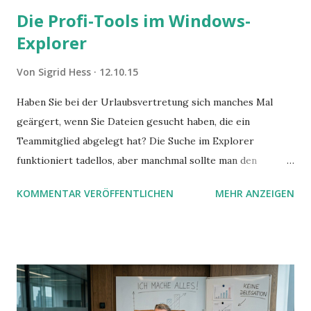
Die Profi-Tools im Windows-
Explorer
Von
Sigrid Hess
12.10.15
Haben Sie bei der Urlaubsvertretung sich manches Mal
geärgert, wenn Sie Dateien gesucht haben, die ein
Teammitglied abgelegt hat? Die Suche im Explorer
funktioniert tadellos, aber manchmal sollte man den
Suchbegriff noch ein bisschen genauer fassen können. Z.B.
KOMMENTAR VERÖFFENTLICHEN
MEHR ANZEIGEN
mit UND oder ODER oder NICHT... Das geht so einfach,
dann man von alleine kaum drauf kommt: