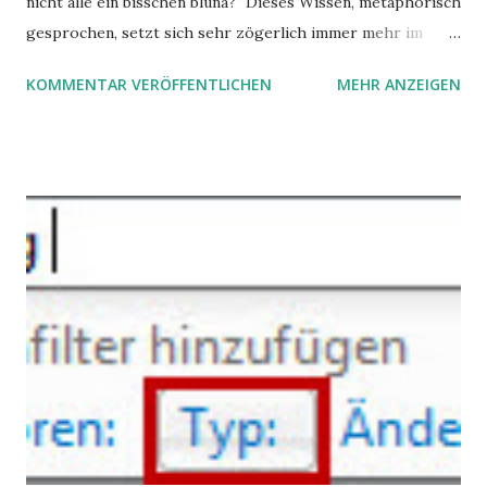
nicht alle ein bisschen bluna?" Dieses Wissen, metaphorisch
gesprochen, setzt sich sehr zögerlich immer mehr im
öffentlichen Bewusstsein fest: unsere Hirne sind nicht alle
KOMMENTAR VERÖFFENTLICHEN
MEHR ANZEIGEN
gleich. Im Arbeitskontext kann es zu nicht verstandenen
Konflikten kommen, wenn alle über einen Kamm geschoren
werden. Außerdem wundern sich Krankenkassen über
steigende Ausgaben wegen Depressionen, Burnouts und
Angstzuständen ihrer Mitglieder. Dafür könnte es Gründe
geben, die weitgehend noch im Dunkeln zu liegen scheinen.