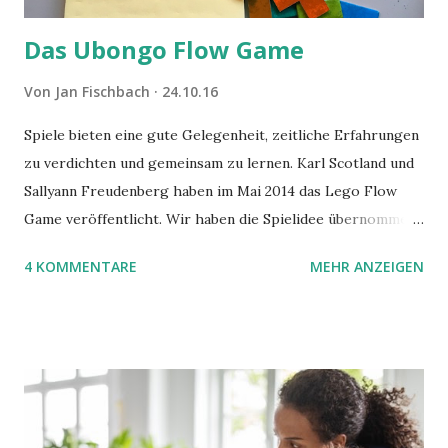
Das Ubongo Flow Game
Von
Jan Fischbach
24.10.16
Spiele bieten eine gute Gelegenheit, zeitliche Erfahrungen
zu verdichten und gemeinsam zu lernen. Karl Scotland und
Sallyann Freudenberg haben im Mai 2014 das Lego Flow
Game veröffentlicht. Wir haben die Spielidee übernommen,
aber das Spielmaterial gewechselt. Statt Legosteinen
4 KOMMENTARE
MEHR ANZEIGEN
benutzen wir Material aus Grzegorz Rejchtmans Ubongo-
Spiel. Hier präsentieren wir die Anleitung für das Ubongo
Flow Game.