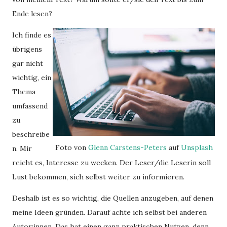
Ende lesen?
Ich finde es
übrigens
gar nicht
wichtig, ein
Thema
umfassend
zu
beschreibe
Foto von
Glenn Carstens-Peters
auf
Unsplash
n. Mir
reicht es, Interesse zu wecken. Der Leser/die Leserin soll
Lust bekommen, sich selbst weiter zu informieren.
Deshalb ist es so wichtig, die Quellen anzugeben, auf denen
meine Ideen gründen. Darauf achte ich selbst bei anderen
Autor:innen. Das hat einen ganz praktischen Nutzen, denn