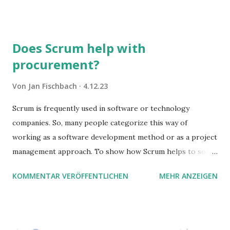
Sie damit tun können. Und auch darauf, was Sie besser sein
lassen.
Does Scrum help with
procurement?
Von
Jan Fischbach
4.12.23
Scrum is frequently used in software or technology
companies. So, many people categorize this way of
working as a software development method or as a project
management approach. To show how Scrum helps to solve
complex problems, let's take a look at purchasing
KOMMENTAR VERÖFFENTLICHEN
MEHR ANZEIGEN
processes.