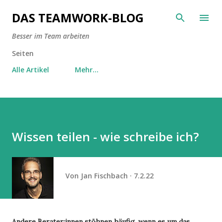
Direkt zum Hauptbereich
DAS TEAMWORK-BLOG
Besser im Team arbeiten
Seiten
Alle Artikel
Mehr…
Wissen teilen - wie schreibe ich?
Von
Jan Fischbach
7.2.22
Andere Berater:innen stöhnen häufig, wenn es um das