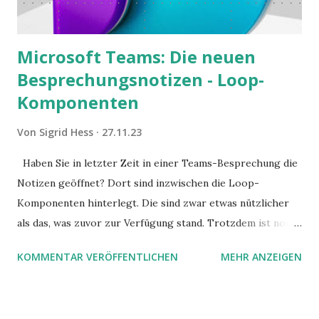
Microsoft Teams: Die neuen
Besprechungsnotizen - Loop-
Komponenten
Von
Sigrid Hess
27.11.23
Haben Sie in letzter Zeit in einer Teams-Besprechung die
Notizen geöffnet? Dort sind inzwischen die Loop-
Komponenten hinterlegt. Die sind zwar etwas nützlicher
als das, was zuvor zur Verfügung stand. Trotzdem ist noch
Luft nach oben. Und es gibt sogar einige ernstzunehmende
KOMMENTAR VERÖFFENTLICHEN
MEHR ANZEIGEN
Stolperfallen. Hier ein erster, kritischer Blick auf das was
Sie damit tun können. Und auch darauf, was Sie besser sein
lassen.