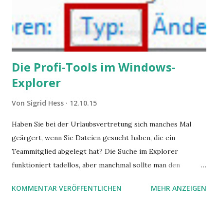
Die Profi-Tools im Windows-
Explorer
Von
Sigrid Hess
12.10.15
Haben Sie bei der Urlaubsvertretung sich manches Mal
geärgert, wenn Sie Dateien gesucht haben, die ein
Teammitglied abgelegt hat? Die Suche im Explorer
funktioniert tadellos, aber manchmal sollte man den
Suchbegriff noch ein bisschen genauer fassen können. Z.B.
KOMMENTAR VERÖFFENTLICHEN
MEHR ANZEIGEN
mit UND oder ODER oder NICHT... Das geht so einfach,
dann man von alleine kaum drauf kommt: