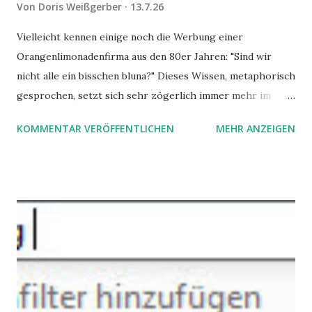
Von
Doris Weißgerber
13.7.26
Vielleicht kennen einige noch die Werbung einer
Orangenlimonadenfirma aus den 80er Jahren: "Sind wir
nicht alle ein bisschen bluna?" Dieses Wissen, metaphorisch
gesprochen, setzt sich sehr zögerlich immer mehr im
öffentlichen Bewusstsein fest: unsere Hirne sind nicht alle
KOMMENTAR VERÖFFENTLICHEN
MEHR ANZEIGEN
gleich. Im Arbeitskontext kann es zu nicht verstandenen
Konflikten kommen, wenn alle über einen Kamm geschoren
werden. Außerdem wundern sich Krankenkassen über
steigende Ausgaben wegen Depressionen, Burnouts und
Angstzuständen ihrer Mitglieder. Dafür könnte es Gründe
geben, die weitgehend noch im Dunkeln zu liegen scheinen.