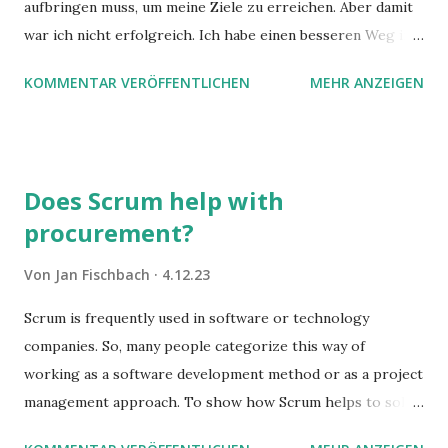
aufbringen muss, um meine Ziele zu erreichen. Aber damit
war ich nicht erfolgreich. Ich habe einen besseren Weg in
zwei Büchern gefunden, die ich in diesem Beitrag teilen
KOMMENTAR VERÖFFENTLICHEN
MEHR ANZEIGEN
möchte. Darin habe ich zwei gute Begründungen gefunden,
warum der einfachere Weg mit kleinen Schritten besser
funktioniert.
Does Scrum help with
procurement?
Von
Jan Fischbach
4.12.23
Scrum is frequently used in software or technology
companies. So, many people categorize this way of
working as a software development method or as a project
management approach. To show how Scrum helps to solve
complex problems, let's take a look at purchasing