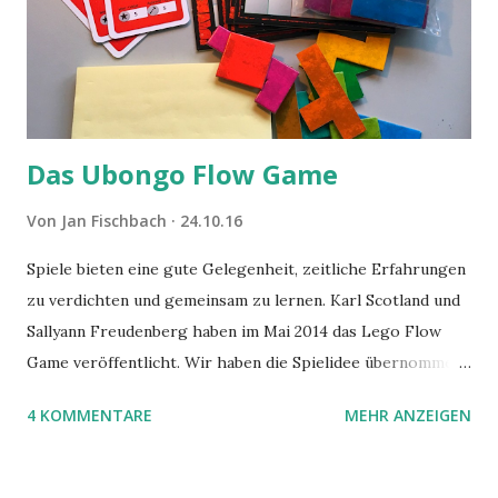
Das Ubongo Flow Game
Von
Jan Fischbach
24.10.16
Spiele bieten eine gute Gelegenheit, zeitliche Erfahrungen
zu verdichten und gemeinsam zu lernen. Karl Scotland und
Sallyann Freudenberg haben im Mai 2014 das Lego Flow
Game veröffentlicht. Wir haben die Spielidee übernommen,
aber das Spielmaterial gewechselt. Statt Legosteinen
4 KOMMENTARE
MEHR ANZEIGEN
benutzen wir Material aus Grzegorz Rejchtmans Ubongo-
Spiel. Hier präsentieren wir die Anleitung für das Ubongo
Flow Game.