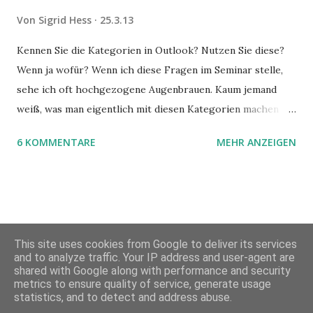
Von
Sigrid Hess
25.3.13
Kennen Sie die Kategorien in Outlook? Nutzen Sie diese?
Wenn ja wofür? Wenn ich diese Fragen im Seminar stelle,
sehe ich oft hochgezogene Augenbrauen. Kaum jemand
weiß, was man eigentlich mit diesen Kategorien machen
kann und wofür sie nützlich sind. Dieser Blogartikel stellt
6 KOMMENTARE
MEHR ANZEIGEN
sie Ihnen vor.
This site uses cookies from Google to deliver its services
and to analyze traffic. Your IP address and user-agent are
shared with Google along with performance and security
metrics to ensure quality of service, generate usage
Powered by Blogger
statistics, and to detect and address abuse.