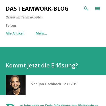
Direkt zum Hauptbereich
DAS TEAMWORK-BLOG
Besser im Team arbeiten
Seiten
Alle Artikel
Mehr…
Kommt jetzt die Erlösung?
Von
Jan Fischbach
23.12.19
as Jahr geht zu Ende. Wir feiern mit Weihnachten