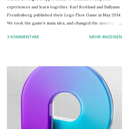
experiences and learn together. Karl Scotland and Sallyann
Freudenberg published their Lego Flow Game in May 2014.
We took the game's main idea, and changed the material.
Instead of Legos we use the material of Gregorz
3 KOMMENTARE
MEHR ANZEIGEN
Rejchtman's Ubongo Game. These are the instructions of
the Ubongo Flow Game.