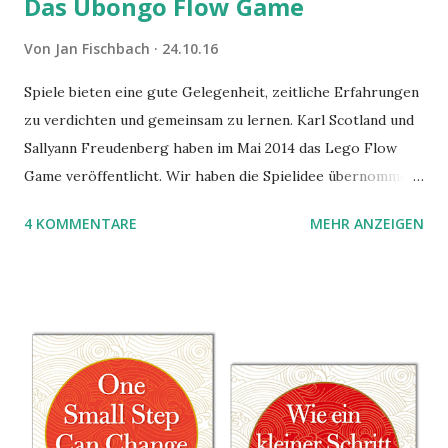
Das Ubongo Flow Game
Von
Jan Fischbach
24.10.16
Spiele bieten eine gute Gelegenheit, zeitliche Erfahrungen
zu verdichten und gemeinsam zu lernen. Karl Scotland und
Sallyann Freudenberg haben im Mai 2014 das Lego Flow
Game veröffentlicht. Wir haben die Spielidee übernommen,
aber das Spielmaterial gewechselt. Statt Legosteinen
4 KOMMENTARE
MEHR ANZEIGEN
benutzen wir Material aus Grzegorz Rejchtmans Ubongo-
Spiel. Hier präsentieren wir die Anleitung für das Ubongo
Flow Game.