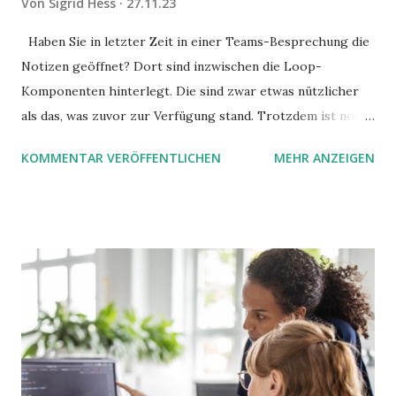
Von
Sigrid Hess
27.11.23
Haben Sie in letzter Zeit in einer Teams-Besprechung die
Notizen geöffnet? Dort sind inzwischen die Loop-
Komponenten hinterlegt. Die sind zwar etwas nützlicher
als das, was zuvor zur Verfügung stand. Trotzdem ist noch
Luft nach oben. Und es gibt sogar einige ernstzunehmende
KOMMENTAR VERÖFFENTLICHEN
MEHR ANZEIGEN
Stolperfallen. Hier ein erster, kritischer Blick auf das was
Sie damit tun können. Und auch darauf, was Sie besser sein
lassen.