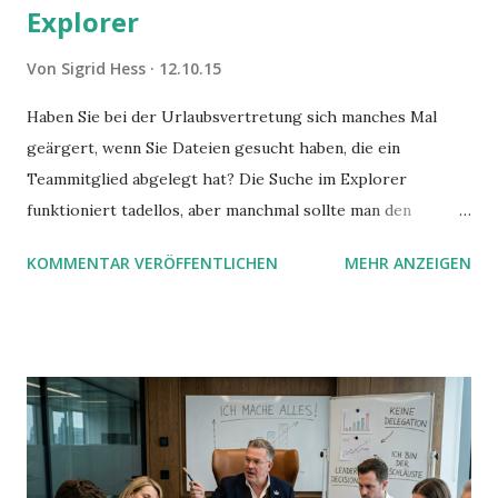
Explorer
Von
Sigrid Hess
12.10.15
Haben Sie bei der Urlaubsvertretung sich manches Mal
geärgert, wenn Sie Dateien gesucht haben, die ein
Teammitglied abgelegt hat? Die Suche im Explorer
funktioniert tadellos, aber manchmal sollte man den
Suchbegriff noch ein bisschen genauer fassen können. Z.B.
KOMMENTAR VERÖFFENTLICHEN
MEHR ANZEIGEN
mit UND oder ODER oder NICHT... Das geht so einfach,
dann man von alleine kaum drauf kommt: