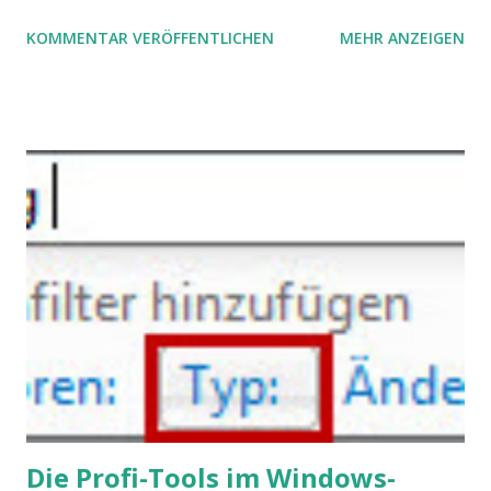
öffentlichen Bewusstsein fest: unsere Hirne sind nicht alle
KOMMENTAR VERÖFFENTLICHEN
MEHR ANZEIGEN
gleich. Im Arbeitskontext kann es zu nicht verstandenen
Konflikten kommen, wenn alle über einen Kamm geschoren
werden. Außerdem wundern sich Krankenkassen über
steigende Ausgaben wegen Depressionen, Burnouts und
Angstzuständen ihrer Mitglieder. Dafür könnte es Gründe
geben, die weitgehend noch im Dunkeln zu liegen scheinen.
Die Profi-Tools im Windows-