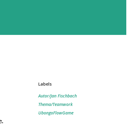
Labels
Autor/Jan Fischbach
Thema/Teamwork
UbongoFlowGame
e.