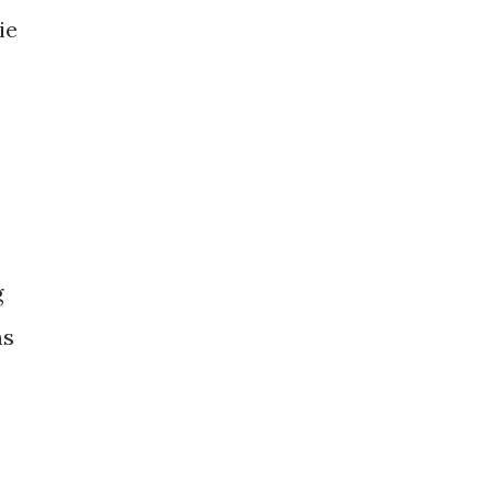
ie
g
ms