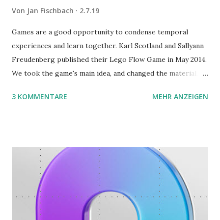
Von
Jan Fischbach
2.7.19
Games are a good opportunity to condense temporal
experiences and learn together. Karl Scotland and Sallyann
Freudenberg published their Lego Flow Game in May 2014.
We took the game's main idea, and changed the material.
Instead of Legos we use the material of Gregorz
3 KOMMENTARE
MEHR ANZEIGEN
Rejchtman's Ubongo Game. These are the instructions of
the Ubongo Flow Game.