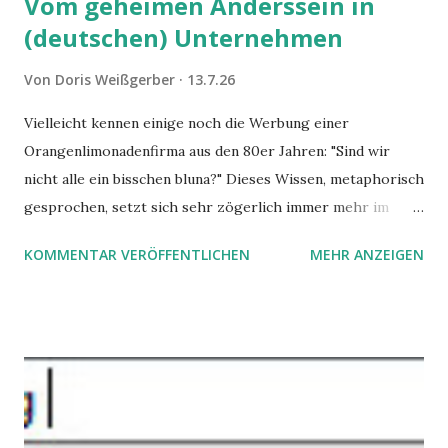
Vom geheimen Anderssein in
(deutschen) Unternehmen
Von
Doris Weißgerber
13.7.26
Vielleicht kennen einige noch die Werbung einer
Orangenlimonadenfirma aus den 80er Jahren: "Sind wir
nicht alle ein bisschen bluna?" Dieses Wissen, metaphorisch
gesprochen, setzt sich sehr zögerlich immer mehr im
öffentlichen Bewusstsein fest: unsere Hirne sind nicht alle
KOMMENTAR VERÖFFENTLICHEN
MEHR ANZEIGEN
gleich. Im Arbeitskontext kann es zu nicht verstandenen
Konflikten kommen, wenn alle über einen Kamm geschoren
werden. Außerdem wundern sich Krankenkassen über
steigende Ausgaben wegen Depressionen, Burnouts und
Angstzuständen ihrer Mitglieder. Dafür könnte es Gründe
geben, die weitgehend noch im Dunkeln zu liegen scheinen.