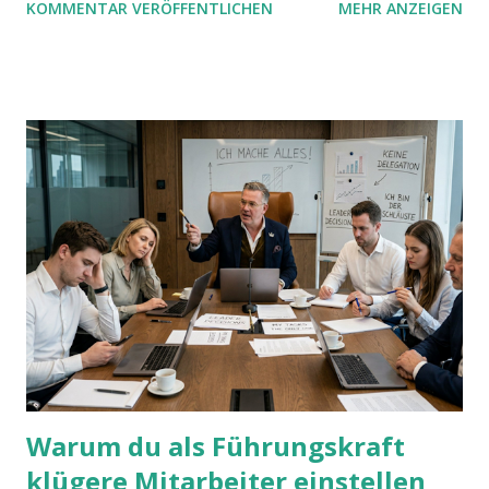
KOMMENTAR VERÖFFENTLICHEN
MEHR ANZEIGEN
mit UND oder ODER oder NICHT... Das geht so einfach,
dann man von alleine kaum drauf kommt:
Warum du als Führungskraft
klügere Mitarbeiter einstellen