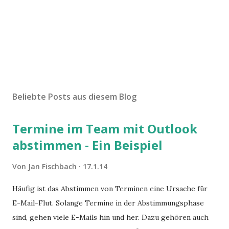
K
o
m
Beliebte Posts aus diesem Blog
m
e
Termine im Team mit Outlook
n
t
abstimmen - Ein Beispiel
a
r
Von
Jan Fischbach
17.1.14
v
e
Häufig ist das Abstimmen von Terminen eine Ursache für
r
E-Mail-Flut. Solange Termine in der Abstimmungsphase
ö
f
sind, gehen viele E-Mails hin und her. Dazu gehören auch
f