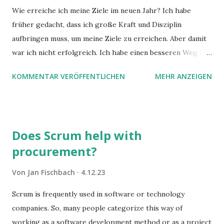
Wie erreiche ich meine Ziele im neuen Jahr? Ich habe
früher gedacht, dass ich große Kraft und Disziplin
aufbringen muss, um meine Ziele zu erreichen. Aber damit
war ich nicht erfolgreich. Ich habe einen besseren Weg in
zwei Büchern gefunden, die ich in diesem Beitrag teilen
KOMMENTAR VERÖFFENTLICHEN
MEHR ANZEIGEN
möchte. Darin habe ich zwei gute Begründungen gefunden,
warum der einfachere Weg mit kleinen Schritten besser
funktioniert.
Does Scrum help with
procurement?
Von
Jan Fischbach
4.12.23
Scrum is frequently used in software or technology
companies. So, many people categorize this way of
working as a software development method or as a project