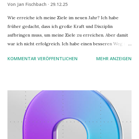
Von
Jan Fischbach
29.12.25
Wie erreiche ich meine Ziele im neuen Jahr? Ich habe
früher gedacht, dass ich große Kraft und Disziplin
aufbringen muss, um meine Ziele zu erreichen. Aber damit
war ich nicht erfolgreich. Ich habe einen besseren Weg in
zwei Büchern gefunden, die ich in diesem Beitrag teilen
KOMMENTAR VERÖFFENTLICHEN
MEHR ANZEIGEN
möchte. Darin habe ich zwei gute Begründungen gefunden,
warum der einfachere Weg mit kleinen Schritten besser
funktioniert.