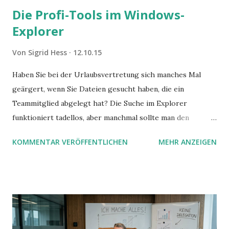
Die Profi-Tools im Windows-
Explorer
Von
Sigrid Hess
12.10.15
Haben Sie bei der Urlaubsvertretung sich manches Mal
geärgert, wenn Sie Dateien gesucht haben, die ein
Teammitglied abgelegt hat? Die Suche im Explorer
funktioniert tadellos, aber manchmal sollte man den
Suchbegriff noch ein bisschen genauer fassen können. Z.B.
KOMMENTAR VERÖFFENTLICHEN
MEHR ANZEIGEN
mit UND oder ODER oder NICHT... Das geht so einfach,
dann man von alleine kaum drauf kommt: