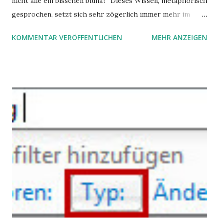
nicht alle ein bisschen bluna?" Dieses Wissen, metaphorisch
gesprochen, setzt sich sehr zögerlich immer mehr im
öffentlichen Bewusstsein fest: unsere Hirne sind nicht alle
KOMMENTAR VERÖFFENTLICHEN
MEHR ANZEIGEN
gleich. Im Arbeitskontext kann es zu nicht verstandenen
Konflikten kommen, wenn alle über einen Kamm geschoren
werden. Außerdem wundern sich Krankenkassen über
steigende Ausgaben wegen Depressionen, Burnouts und
Angstzuständen ihrer Mitglieder. Dafür könnte es Gründe
geben, die weitgehend noch im Dunkeln zu liegen scheinen.