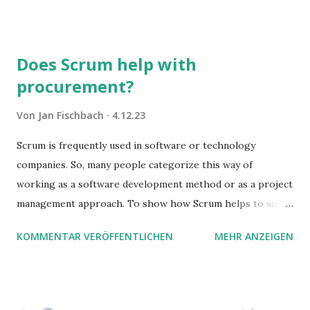
Sie damit tun können. Und auch darauf, was Sie besser sein
lassen.
Does Scrum help with
procurement?
Von
Jan Fischbach
4.12.23
Scrum is frequently used in software or technology
companies. So, many people categorize this way of
working as a software development method or as a project
management approach. To show how Scrum helps to solve
complex problems, let's take a look at purchasing
KOMMENTAR VERÖFFENTLICHEN
MEHR ANZEIGEN
processes.