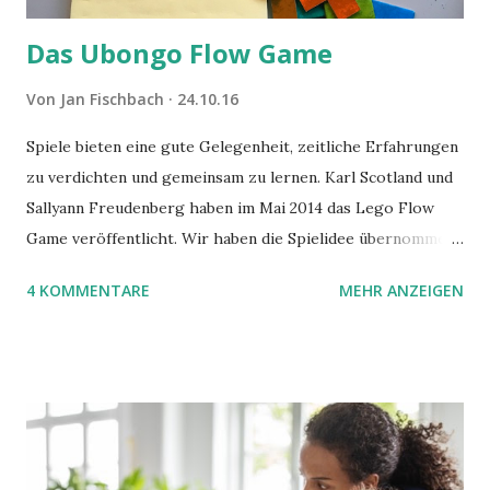
Das Ubongo Flow Game
Von
Jan Fischbach
24.10.16
Spiele bieten eine gute Gelegenheit, zeitliche Erfahrungen
zu verdichten und gemeinsam zu lernen. Karl Scotland und
Sallyann Freudenberg haben im Mai 2014 das Lego Flow
Game veröffentlicht. Wir haben die Spielidee übernommen,
aber das Spielmaterial gewechselt. Statt Legosteinen
4 KOMMENTARE
MEHR ANZEIGEN
benutzen wir Material aus Grzegorz Rejchtmans Ubongo-
Spiel. Hier präsentieren wir die Anleitung für das Ubongo
Flow Game.