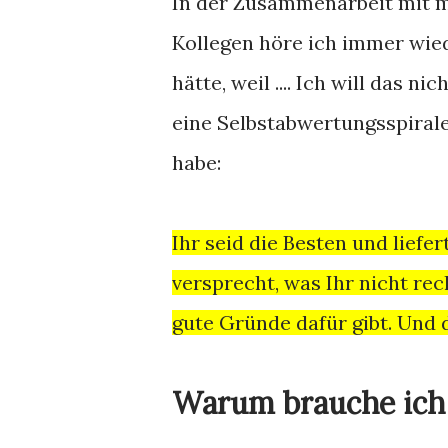
In der Zusammenarbeit mit m
Kollegen höre ich immer wie
hätte, weil .... Ich will das 
eine Selbstabwertungsspirale.
habe:
Ihr seid die Besten und lief
versprecht, was Ihr nicht rec
gute Gründe dafür gibt. Und d
Warum brauche ich 