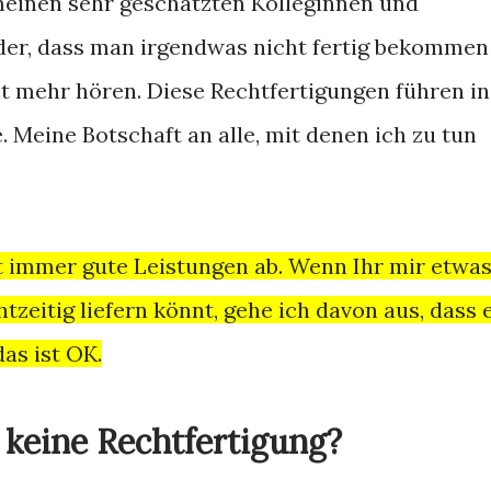
einen sehr geschätzten Kolleginnen und
der, dass man irgendwas nicht fertig bekommen
nicht mehr hören. Diese Rechtfertigungen führen in
 Meine Botschaft an alle, mit denen ich zu tun
ert immer gute Leistungen ab. Wenn Ihr mir etwa
htzeitig liefern könnt, gehe ich davon aus, dass 
as ist OK.
keine Rechtfertigung?