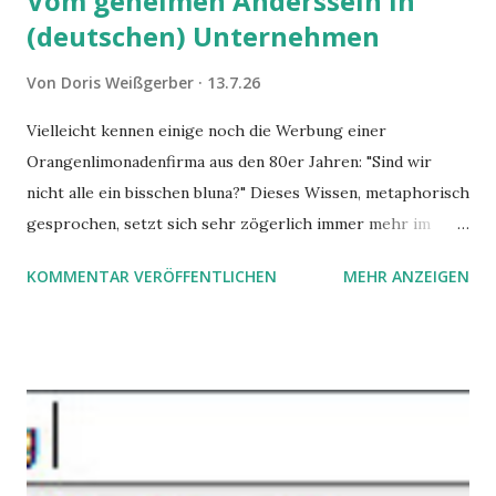
Vom geheimen Anderssein in
(deutschen) Unternehmen
Von
Doris Weißgerber
13.7.26
Vielleicht kennen einige noch die Werbung einer
Orangenlimonadenfirma aus den 80er Jahren: "Sind wir
nicht alle ein bisschen bluna?" Dieses Wissen, metaphorisch
gesprochen, setzt sich sehr zögerlich immer mehr im
öffentlichen Bewusstsein fest: unsere Hirne sind nicht alle
KOMMENTAR VERÖFFENTLICHEN
MEHR ANZEIGEN
gleich. Im Arbeitskontext kann es zu nicht verstandenen
Konflikten kommen, wenn alle über einen Kamm geschoren
werden. Außerdem wundern sich Krankenkassen über
steigende Ausgaben wegen Depressionen, Burnouts und
Angstzuständen ihrer Mitglieder. Dafür könnte es Gründe
geben, die weitgehend noch im Dunkeln zu liegen scheinen.