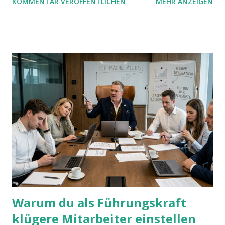
KOMMENTAR VERÖFFENTLICHEN
MEHR ANZEIGEN
mit UND oder ODER oder NICHT... Das geht so einfach,
dann man von alleine kaum drauf kommt:
Warum du als Führungskraft
klügere Mitarbeiter einstellen