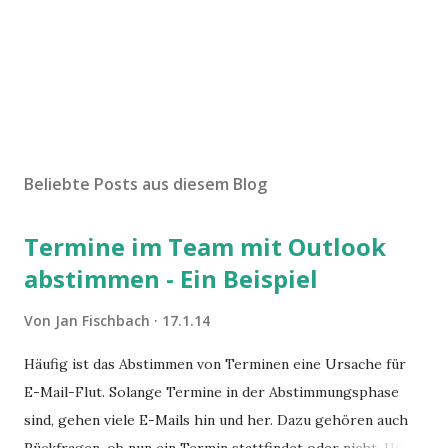
K
o
m
Beliebte Posts aus diesem Blog
m
e
Termine im Team mit Outlook
n
t
abstimmen - Ein Beispiel
a
r
Von
Jan Fischbach
17.1.14
v
e
Häufig ist das Abstimmen von Terminen eine Ursache für
r
E-Mail-Flut. Solange Termine in der Abstimmungsphase
ö
f
sind, gehen viele E-Mails hin und her. Dazu gehören auch
f