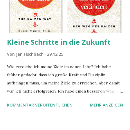
Kleine Schritte in die Zukunft
Von
Jan Fischbach
29.12.25
Wie erreiche ich meine Ziele im neuen Jahr? Ich habe
früher gedacht, dass ich große Kraft und Disziplin
aufbringen muss, um meine Ziele zu erreichen. Aber damit
war ich nicht erfolgreich. Ich habe einen besseren Weg in
zwei Büchern gefunden, die ich in diesem Beitrag teilen
KOMMENTAR VERÖFFENTLICHEN
MEHR ANZEIGEN
möchte. Darin habe ich zwei gute Begründungen gefunden,
warum der einfachere Weg mit kleinen Schritten besser
funktioniert.