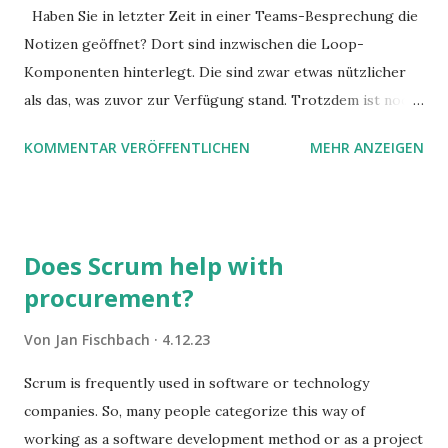
Haben Sie in letzter Zeit in einer Teams-Besprechung die
Notizen geöffnet? Dort sind inzwischen die Loop-
Komponenten hinterlegt. Die sind zwar etwas nützlicher
als das, was zuvor zur Verfügung stand. Trotzdem ist noch
Luft nach oben. Und es gibt sogar einige ernstzunehmende
KOMMENTAR VERÖFFENTLICHEN
MEHR ANZEIGEN
Stolperfallen. Hier ein erster, kritischer Blick auf das was
Sie damit tun können. Und auch darauf, was Sie besser sein
lassen.
Does Scrum help with
procurement?
Von
Jan Fischbach
4.12.23
Scrum is frequently used in software or technology
companies. So, many people categorize this way of
working as a software development method or as a project