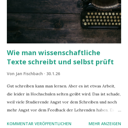
Wie man wissenschaftliche
Texte schreibt und selbst prüft
Von
Jan Fischbach
30.1.26
Gut schreiben kann man lernen. Aber es ist etwas Arbeit,
die leider in Hochschulen selten geübt wird. Das ist schade,
weil viele Studierende Angst vor dem Schreiben und noch
mehr Angst vor dem Feedback der Lehrenden haben. Es
wird allerdings einfach, wenn man eine andere Frage an die
KOMMENTAR VERÖFFENTLICHEN
MEHR ANZEIGEN
Texte stellt.