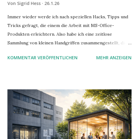
Von
Sigrid Hess
26.1.26
Immer wieder werde ich nach speziellen Hacks, Tipps und
Tricks gefragt, die einem die Arbeit mit MS-Office-
Produkten erleichtern. Also habe ich eine zeitlose
Sammlung von kleinen Handgriffen zusammengestellt, die
in meinen Seminaren oft für erhellende AHA-Momente
KOMMENTAR VERÖFFENTLICHEN
MEHR ANZEIGEN
sorgen. Dies ist der erste Teil einer kleinen Serie
beginnend mit Outlook und Teams. OneNote, PowerPoint,
Word, und Excel werden folgen.