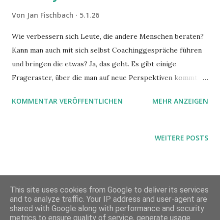
Von
Jan Fischbach
5.1.26
Wie verbessern sich Leute, die andere Menschen beraten?
Kann man auch mit sich selbst Coachinggespräche führen
und bringen die etwas? Ja, das geht. Es gibt einige
Frageraster, über die man auf neue Perspektiven kommt
und erste Verbesserungsideen entwickelt. Wir schauen uns
KOMMENTAR VERÖFFENTLICHEN
MEHR ANZEIGEN
in diesem Beitrag an, welche Fragen wir beim
Neurolinguistischen Programmieren (NLP), Motivational
Interviewing (MI) und Toyota Kata finden. Und ich verrate,
WEITERE POSTS
was die wichtigsten Werkzeuge sind.
This site uses cookies from Google to deliver its services
and to analyze traffic. Your IP address and user-agent are
shared with Google along with performance and security
metrics to ensure quality of service, generate usage