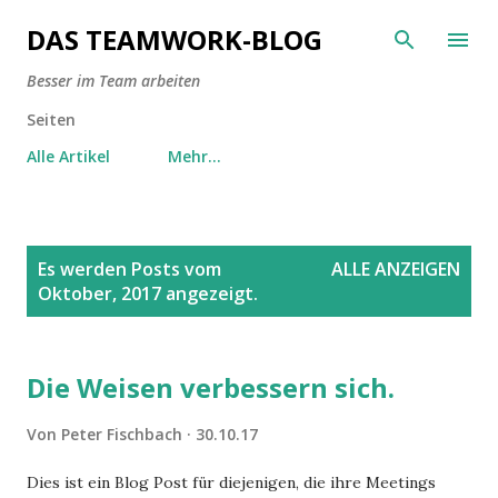
Direkt zum Hauptbereich
DAS TEAMWORK-BLOG
Besser im Team arbeiten
Seiten
Alle Artikel
Mehr…
P
Es werden Posts vom
ALLE ANZEIGEN
o
Oktober, 2017 angezeigt.
s
t
s
Die Weisen verbessern sich.
Von
Peter Fischbach
30.10.17
Dies ist ein Blog Post für diejenigen, die ihre Meetings