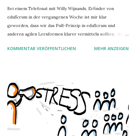
Bei einem Telefonat mit Willy Wijnands, Erfinder von
eduScrum in der vergangenen Woche ist mir klar
geworden, dass wir das Pull-Prinzip in eduScrum und
anderen agilen Lernformen klarer vermitteln sollten. An
einem Punkt des Gesprächs sagte Willy zu mir: „Meine
KOMMENTAR VERÖFFENTLICHEN
MEHR ANZEIGEN
Schüler bekommen die Informationen, die sie brauchen,
genau dann, wenn sie sie benötigen. Sie kommen zu mir und
fragen mich danach.“ Und ich dachte mir: das ist ja ein
starkes Stück, dass ich das Zauberwerkzeug "Pull" bisher
nur als kleine Stiefcousine behandelt habe - jedenfalls in
meinen Artikeln. Beim Pull-Prinzip wird etwas (Arbeit,
Wissen) nicht in ein System hineingedrückt, sondern
bereitgestellt, damit es bearbeitet werden kann, sobald
Kapazitäten dafür frei sind. Ob eduScrummer oder nicht:
wir brauchen mehr Lern-Pull, also dass sich Lernende die
Informationen zu der Zeit ziehen, zu der sie sie am besten