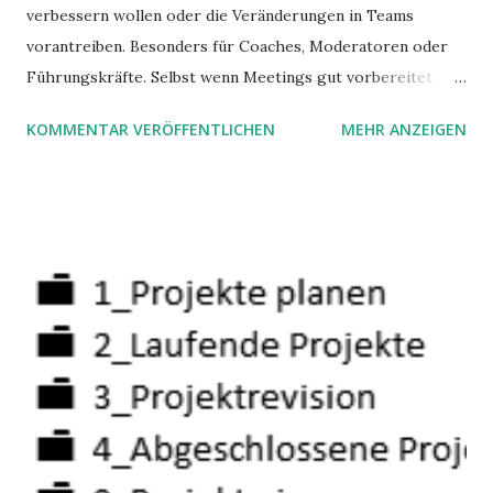
verbessern wollen oder die Veränderungen in Teams
vorantreiben. Besonders für Coaches, Moderatoren oder
Führungskräfte. Selbst wenn Meetings gut vorbereitet
sind, es gibt z.B. eine Agenda mit Akzeptanzkriterien für
KOMMENTAR VERÖFFENTLICHEN
MEHR ANZEIGEN
die einzelnen Themen, das Team macht "timeboxing", kann
trotzdem die Energie absinken. Das Gleiche gilt für
langfristige Veränderungen oder Transformationen. Hier
sind drei Prinzipien, die dabei helfen sollen, dass die
Energie positiv bleibt.