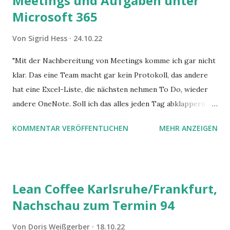
Meetings und Aufgaben unter
Microsoft 365
Von
Sigrid Hess
24.10.22
"Mit der Nachbereitung von Meetings komme ich gar nicht
klar. Das eine Team macht gar kein Protokoll, das andere
hat eine Excel-Liste, die nächsten nehmen To Do, wieder
andere OneNote. Soll ich das alles jeden Tag abklappern?"
Das höre ich oft - so oder so ähnlich. Warum ein Team-
KOMMENTAR VERÖFFENTLICHEN
MEHR ANZEIGEN
Meeting? Um sich auf den aktuellen Stand zu bringen? Um
Ideen und Lösungsansätze zu aktuellen Fragen und
Problemen zu erörtern? Oder - das ist meistens der Fall -
um Aufgaben zu besprechen, zu verteilen und
Lean Coffee Karlsruhe/Frankfurt,
nachzuhalten?
Nachschau zum Termin 94
Von
Doris Weißgerber
18.10.22