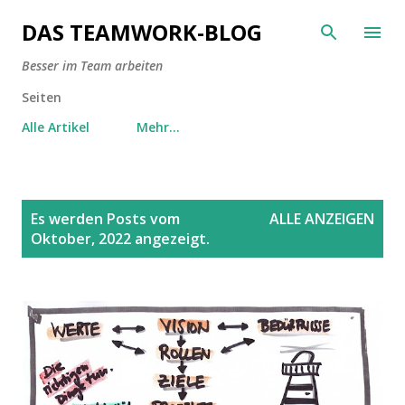
Direkt zum Hauptbereich
DAS TEAMWORK-BLOG
Besser im Team arbeiten
Seiten
Alle Artikel
Mehr…
P
Es werden Posts vom
ALLE ANZEIGEN
o
Oktober, 2022 angezeigt.
s
t
s