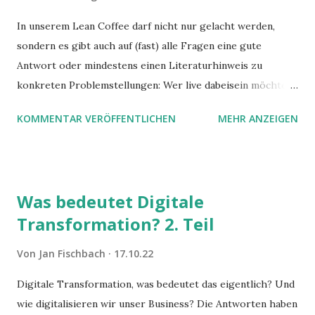
In unserem Lean Coffee darf nicht nur gelacht werden,
sondern es gibt auch auf (fast) alle Fragen eine gute
Antwort oder mindestens einen Literaturhinweis zu
konkreten Problemstellungen: Wer live dabeisein möchte,
melde sich gerne in einer der folgenden Gruppen an, um
KOMMENTAR VERÖFFENTLICHEN
MEHR ANZEIGEN
über alle Events informiert zu sein:
https://www.xing.com/communities/groups/lean-coffee-
frankfurt-am-main-99d1-1139176/about
https://www.xing.com/communities/groups/lean-coffee-
Was bedeutet Digitale
karlsruhe-99d1-1139173/about Hier ist noch unser
Transformation? 2. Teil
"Umzugslink" für beide Gruppen, damit uns Interessierte
nach 2022 auf LinkedIn wiederfinden:
Von
Jan Fischbach
17.10.22
https://www.linkedin.com/groups/12494493/
Digitale Transformation, was bedeutet das eigentlich? Und
wie digitalisieren wir unser Business? Die Antworten haben