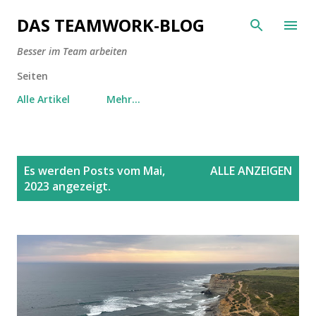
Direkt zum Hauptbereich
DAS TEAMWORK-BLOG
Besser im Team arbeiten
Seiten
Alle Artikel
Mehr…
P
Es werden Posts vom Mai,
ALLE ANZEIGEN
o
2023 angezeigt.
s
t
s