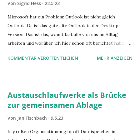
Von
Sigrid Hess
22.5.23
Microsoft hat ein Problem: Outlook ist nicht gleich
Outlook. Da ist das gute alte Outlook in der Desktop-
Version. Das ist das, womit fast alle von uns im Alltag
arbeiten und worüber ich hier schon oft berichtet habe.
Outlook auf dem MAC sieht aber anders aus. Outlook auf
KOMMENTAR VERÖFFENTLICHEN
MEHR ANZEIGEN
Mobilgeräten sowieso. Dann gibt's noch Outlook im Web.
Kein Wunder, dass Microsoft das alles entwirren,
verschlanken und vereinheitlichen möchte. Gelingt es?
Hier die interessantesten Funktionen des neuen Outlooks .
Austauschlaufwerke als Brücke
zur gemeinsamen Ablage
Von
Jan Fischbach
9.5.23
In großen Organisationen gibt oft Dateispeicher im