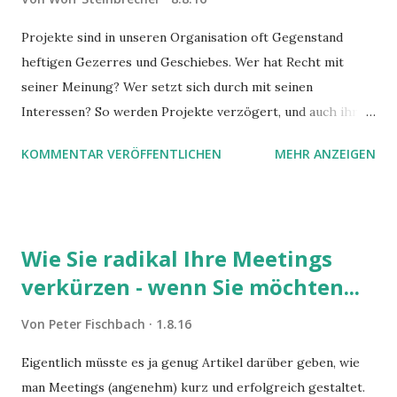
Projekte sind in unseren Organisation oft Gegenstand
heftigen Gezerres und Geschiebes. Wer hat Recht mit
seiner Meinung? Wer setzt sich durch mit seinen
Interessen? So werden Projekte verzögert, und auch ihre
Ergebnisqualität erreicht nicht das Optimum. Die Ursache
KOMMENTAR VERÖFFENTLICHEN
MEHR ANZEIGEN
für Meinungsstreit liegt oft in Silodenken und
Einzelkämpferkultur. Gelingt es, sich davon zu lösen,
werden Projekte entspannter und die Ergebnisse besser.
Wie Sie radikal Ihre Meetings
verkürzen - wenn Sie möchten...
Von
Peter Fischbach
1.8.16
Eigentlich müsste es ja genug Artikel darüber geben, wie
man Meetings (angenehm) kurz und erfolgreich gestaltet.