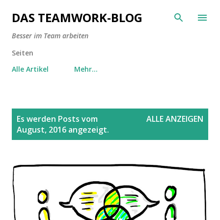
Direkt zum Hauptbereich
DAS TEAMWORK-BLOG
Besser im Team arbeiten
Seiten
Alle Artikel
Mehr…
P
Es werden Posts vom
ALLE ANZEIGEN
o
August, 2016 angezeigt.
s
t
s