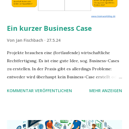
Ein kurzer Business Case
Von
Jan Fischbach
27.5.24
Projekte brauchen eine (fortlaufende) wirtschaftliche
Rechtfertigung. Es ist eine gute Idee, sog. Business-Cases
zu erstellen. In der Praxis gibt es allerdings Probleme:
entweder wird überhaupt kein Business-Case erstellt oder
das Dokument wird so umfangreich, dass es keiner prüft.
KOMMENTAR VERÖFFENTLICHEN
MEHR ANZEIGEN
Dann haben wir noch das Problem, dass sie oft nicht
stimmen. In diesem Beitrag schlage ich eine Kurzform auf
einer Seite vor, um die nächsten Schritte zu starten.