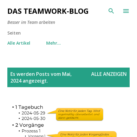
Direkt zum Hauptbereich
DAS TEAMWORK-BLOG
Besser im Team arbeiten
Seiten
Alle Artikel
Mehr…
P
Es werden Posts vom Mai,
ALLE ANZEIGEN
o
2024 angezeigt.
s
t
s