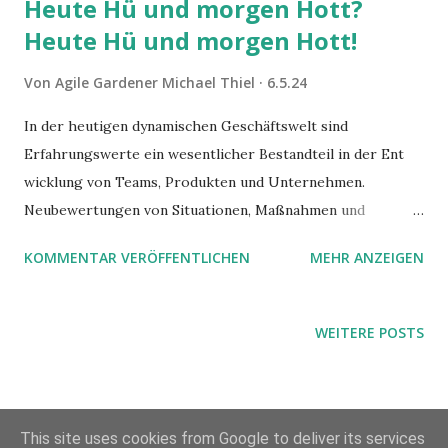
Heute Hü und morgen Hott?
Heute Hü und morgen Hott!
Von
Agile Gardener Michael Thiel
6.5.24
In der heutigen dynamischen Geschäftswelt sind
Erfahrungswerte ein wesentlicher Bestandteil in der Ent
wicklung von Teams, Produkten und Unternehmen.
Neubewertungen von Situationen, Maßnahmen und
Lösungsansätzen sind eines der faszinierendsten Dinge in
KOMMENTAR VERÖFFENTLICHEN
MEHR ANZEIGEN
unserem Beruf. Die gleiche Idee kann in einem anderen
Kontext ebenfalls großen Wert schaffen. Es kann aber auch
das Gegenteil der Fall sein. Sehr oft erlebe n wir , das s
WEITERE POSTS
Lösungsansätze , die schon einmal funktioniert haben von
Arbeitskollegen und Kunden blind übernommen werden . Es
ist wichtig bestehende Erfahrungswerte anzuwenden. Es
ist genauso wichtig sie über Bord zu werfen und neues
This site uses cookies from Google to deliver its services