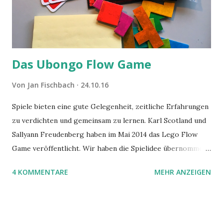
Das Ubongo Flow Game
Von
Jan Fischbach
24.10.16
Spiele bieten eine gute Gelegenheit, zeitliche Erfahrungen
zu verdichten und gemeinsam zu lernen. Karl Scotland und
Sallyann Freudenberg haben im Mai 2014 das Lego Flow
Game veröffentlicht. Wir haben die Spielidee übernommen,
aber das Spielmaterial gewechselt. Statt Legosteinen
4 KOMMENTARE
MEHR ANZEIGEN
benutzen wir Material aus Grzegorz Rejchtmans Ubongo-
Spiel. Hier präsentieren wir die Anleitung für das Ubongo
Flow Game.