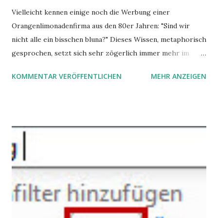
Vielleicht kennen einige noch die Werbung einer
Orangenlimonadenfirma aus den 80er Jahren: "Sind wir
nicht alle ein bisschen bluna?" Dieses Wissen, metaphorisch
gesprochen, setzt sich sehr zögerlich immer mehr im
öffentlichen Bewusstsein fest: unsere Hirne sind nicht alle
KOMMENTAR VERÖFFENTLICHEN
MEHR ANZEIGEN
gleich. Im Arbeitskontext kann es zu nicht verstandenen
Konflikten kommen, wenn alle über einen Kamm geschoren
werden. Außerdem wundern sich Krankenkassen über
steigende Ausgaben wegen Depressionen, Burnouts und
Angstzuständen ihrer Mitglieder. Dafür könnte es Gründe
geben, die weitgehend noch im Dunkeln zu liegen scheinen.