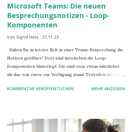
Microsoft Teams: Die neuen
Besprechungsnotizen - Loop-
Komponenten
Von
Sigrid Hess
27.11.23
Haben Sie in letzter Zeit in einer Teams-Besprechung die
Notizen geöffnet? Dort sind inzwischen die Loop-
Komponenten hinterlegt. Die sind zwar etwas nützlicher
als das, was zuvor zur Verfügung stand. Trotzdem ist noch
Luft nach oben. Und es gibt sogar einige ernstzunehmende
KOMMENTAR VERÖFFENTLICHEN
MEHR ANZEIGEN
Stolperfallen. Hier ein erster, kritischer Blick auf das was
Sie damit tun können. Und auch darauf, was Sie besser sein
lassen.