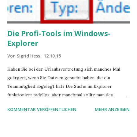
Die Profi-Tools im Windows-
Explorer
Von
Sigrid Hess
12.10.15
Haben Sie bei der Urlaubsvertretung sich manches Mal
geärgert, wenn Sie Dateien gesucht haben, die ein
Teammitglied abgelegt hat? Die Suche im Explorer
funktioniert tadellos, aber manchmal sollte man den
Suchbegriff noch ein bisschen genauer fassen können. Z.B.
KOMMENTAR VERÖFFENTLICHEN
MEHR ANZEIGEN
mit UND oder ODER oder NICHT... Das geht so einfach,
dann man von alleine kaum drauf kommt: