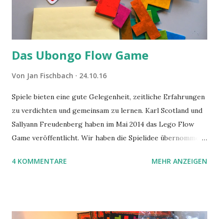
Das Ubongo Flow Game
Von
Jan Fischbach
24.10.16
Spiele bieten eine gute Gelegenheit, zeitliche Erfahrungen
zu verdichten und gemeinsam zu lernen. Karl Scotland und
Sallyann Freudenberg haben im Mai 2014 das Lego Flow
Game veröffentlicht. Wir haben die Spielidee übernommen,
aber das Spielmaterial gewechselt. Statt Legosteinen
4 KOMMENTARE
MEHR ANZEIGEN
benutzen wir Material aus Grzegorz Rejchtmans Ubongo-
Spiel. Hier präsentieren wir die Anleitung für das Ubongo
Flow Game.