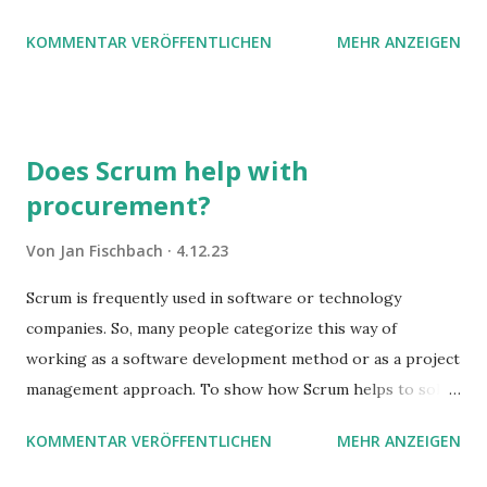
Luft nach oben. Und es gibt sogar einige ernstzunehmende
KOMMENTAR VERÖFFENTLICHEN
MEHR ANZEIGEN
Stolperfallen. Hier ein erster, kritischer Blick auf das was
Sie damit tun können. Und auch darauf, was Sie besser sein
lassen.
Does Scrum help with
procurement?
Von
Jan Fischbach
4.12.23
Scrum is frequently used in software or technology
companies. So, many people categorize this way of
working as a software development method or as a project
management approach. To show how Scrum helps to solve
complex problems, let's take a look at purchasing
KOMMENTAR VERÖFFENTLICHEN
MEHR ANZEIGEN
processes.