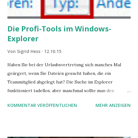
Die Profi-Tools im Windows-
Explorer
Von
Sigrid Hess
12.10.15
Haben Sie bei der Urlaubsvertretung sich manches Mal
geärgert, wenn Sie Dateien gesucht haben, die ein
Teammitglied abgelegt hat? Die Suche im Explorer
funktioniert tadellos, aber manchmal sollte man den
Suchbegriff noch ein bisschen genauer fassen können. Z.B.
KOMMENTAR VERÖFFENTLICHEN
MEHR ANZEIGEN
mit UND oder ODER oder NICHT... Das geht so einfach,
dann man von alleine kaum drauf kommt: