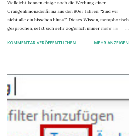
Vielleicht kennen einige noch die Werbung einer
Orangenlimonadenfirma aus den 80er Jahren: "Sind wir
nicht alle ein bisschen bluna?" Dieses Wissen, metaphorisch
gesprochen, setzt sich sehr zögerlich immer mehr im
öffentlichen Bewusstsein fest: unsere Hirne sind nicht alle
KOMMENTAR VERÖFFENTLICHEN
MEHR ANZEIGEN
gleich. Im Arbeitskontext kann es zu nicht verstandenen
Konflikten kommen, wenn alle über einen Kamm geschoren
werden. Außerdem wundern sich Krankenkassen über
steigende Ausgaben wegen Depressionen, Burnouts und
Angstzuständen ihrer Mitglieder. Dafür könnte es Gründe
geben, die weitgehend noch im Dunkeln zu liegen scheinen.