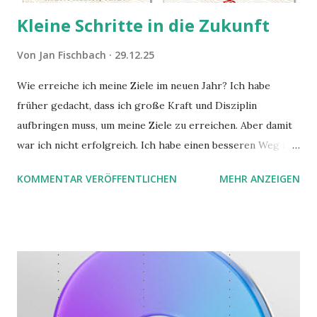
Kleine Schritte in die Zukunft
Von
Jan Fischbach
29.12.25
Wie erreiche ich meine Ziele im neuen Jahr? Ich habe
früher gedacht, dass ich große Kraft und Disziplin
aufbringen muss, um meine Ziele zu erreichen. Aber damit
war ich nicht erfolgreich. Ich habe einen besseren Weg in
zwei Büchern gefunden, die ich in diesem Beitrag teilen
KOMMENTAR VERÖFFENTLICHEN
MEHR ANZEIGEN
möchte. Darin habe ich zwei gute Begründungen gefunden,
warum der einfachere Weg mit kleinen Schritten besser
funktioniert.