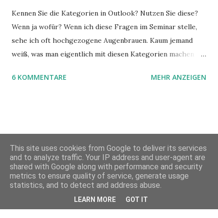
Kennen Sie die Kategorien in Outlook? Nutzen Sie diese?
Wenn ja wofür? Wenn ich diese Fragen im Seminar stelle,
sehe ich oft hochgezogene Augenbrauen. Kaum jemand
weiß, was man eigentlich mit diesen Kategorien machen
kann und wofür sie nützlich sind. Dieser Blogartikel stellt
6 KOMMENTARE
MEHR ANZEIGEN
sie Ihnen vor.
This site uses cookies from Google to deliver its services
and to analyze traffic. Your IP address and user-agent are
shared with Google along with performance and security
metrics to ensure quality of service, generate usage
Powered by Blogger
statistics, and to detect and address abuse.
LEARN MORE
GOT IT