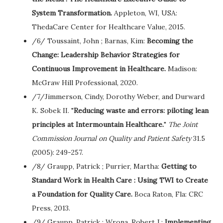
System Transformation.
Appleton, WI, USA:
ThedaCare Center for Healthcare Value, 2015.
/6/ Toussaint, John ; Barnas, Kim:
Becoming the
Change: Leadership Behavior Strategies for
Continuous Improvement in Healthcare.
Madison:
McGraw Hill Professional, 2020.
/7/Jimmerson, Cindy, Dorothy Weber, and Durward
K. Sobek II. "
Reducing waste and errors: piloting lean
principles at Intermountain Healthcare.
"
The Joint
Commission Journal on Quality and Patient Safety
31.5
(2005): 249-257.
/8/ Graupp, Patrick ; Purrier, Martha:
Getting to
Standard Work in Health Care : Using TWI to Create
a Foundation for Quality Care.
Boca Raton, Fla: CRC
Press, 2013.
/9/ Graupp, Patrick ; Wrona, Robert J.:
Implementing