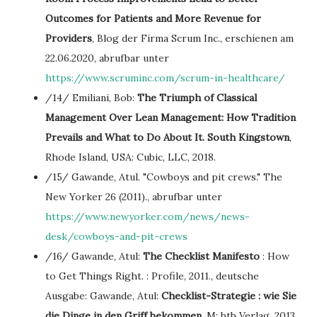
Outcomes for Patients and More Revenue for
Providers
, Blog der Firma Scrum Inc., erschienen am
22.06.2020, abrufbar unter
https://www.scruminc.com/scrum-in-healthcare/
/14/ Emiliani, Bob:
The Triumph of Classical
Management Over Lean Management: How Tradition
Prevails and What to Do About It. South Kingstown
,
Rhode Island, USA: Cubic, LLC, 2018.
/15/ Gawande, Atul. "Cowboys and pit crews." The
New Yorker 26 (2011)., abrufbar unter
https://www.newyorker.com/news/news-
desk/cowboys-and-pit-crews
/16/ Gawande, Atul:
The Checklist Manifesto
: How
to Get Things Right. : Profile, 2011., deutsche
Ausgabe: Gawande, Atul:
Checklist-Strategie : wie Sie
die Dinge in den Griff bekommen.
M: btb Verlag, 2013.