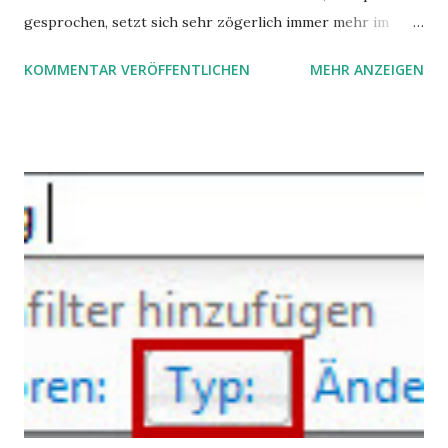
gesprochen, setzt sich sehr zögerlich immer mehr im
öffentlichen Bewusstsein fest: unsere Hirne sind nicht alle
KOMMENTAR VERÖFFENTLICHEN
MEHR ANZEIGEN
gleich. Im Arbeitskontext kann es zu nicht verstandenen
Konflikten kommen, wenn alle über einen Kamm geschoren
werden. Außerdem wundern sich Krankenkassen über
steigende Ausgaben wegen Depressionen, Burnouts und
Angstzuständen ihrer Mitglieder. Dafür könnte es Gründe
geben, die weitgehend noch im Dunkeln zu liegen scheinen.