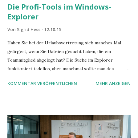
Die Profi-Tools im Windows-
Explorer
Von
Sigrid Hess
12.10.15
Haben Sie bei der Urlaubsvertretung sich manches Mal
geärgert, wenn Sie Dateien gesucht haben, die ein
Teammitglied abgelegt hat? Die Suche im Explorer
funktioniert tadellos, aber manchmal sollte man den
Suchbegriff noch ein bisschen genauer fassen können. Z.B.
KOMMENTAR VERÖFFENTLICHEN
MEHR ANZEIGEN
mit UND oder ODER oder NICHT... Das geht so einfach,
dann man von alleine kaum drauf kommt: