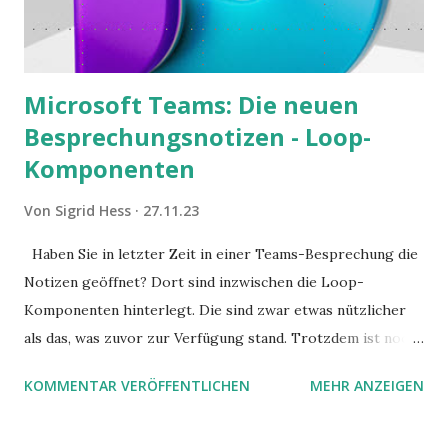
Microsoft Teams: Die neuen
Besprechungsnotizen - Loop-
Komponenten
Von
Sigrid Hess
27.11.23
Haben Sie in letzter Zeit in einer Teams-Besprechung die
Notizen geöffnet? Dort sind inzwischen die Loop-
Komponenten hinterlegt. Die sind zwar etwas nützlicher
als das, was zuvor zur Verfügung stand. Trotzdem ist noch
Luft nach oben. Und es gibt sogar einige ernstzunehmende
KOMMENTAR VERÖFFENTLICHEN
MEHR ANZEIGEN
Stolperfallen. Hier ein erster, kritischer Blick auf das was
Sie damit tun können. Und auch darauf, was Sie besser sein