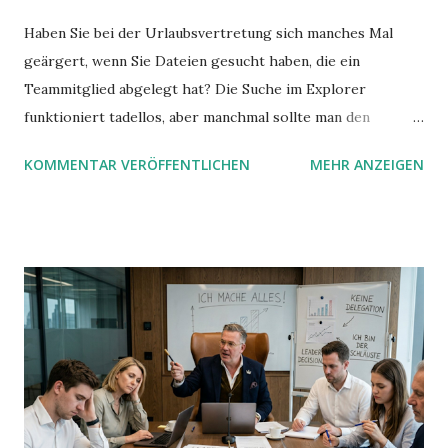
Haben Sie bei der Urlaubsvertretung sich manches Mal
geärgert, wenn Sie Dateien gesucht haben, die ein
Teammitglied abgelegt hat? Die Suche im Explorer
funktioniert tadellos, aber manchmal sollte man den
Suchbegriff noch ein bisschen genauer fassen können. Z.B.
KOMMENTAR VERÖFFENTLICHEN
MEHR ANZEIGEN
mit UND oder ODER oder NICHT... Das geht so einfach,
dann man von alleine kaum drauf kommt: