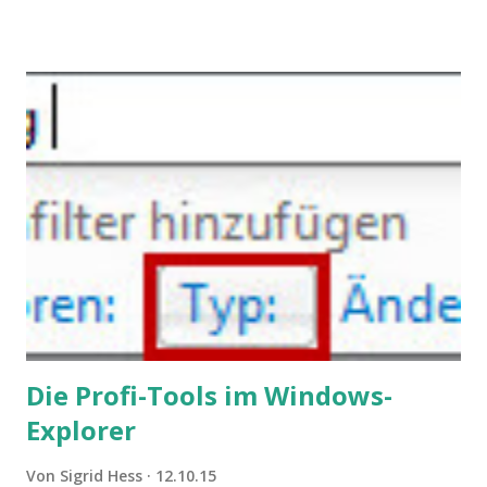
werden. Außerdem wundern sich Krankenkassen über
steigende Ausgaben wegen Depressionen, Burnouts und
Angstzuständen ihrer Mitglieder. Dafür könnte es Gründe
geben, die weitgehend noch im Dunkeln zu liegen scheinen.
Die Profi-Tools im Windows-
Explorer
Von
Sigrid Hess
12.10.15