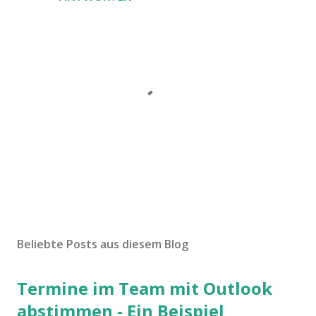
K
o
m
Beliebte Posts aus diesem Blog
m
e
Termine im Team mit Outlook
n
t
abstimmen - Ein Beispiel