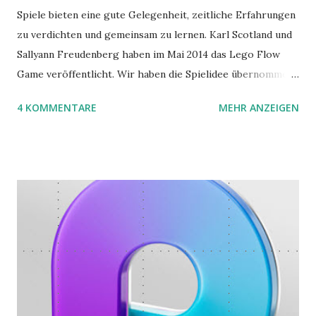
Spiele bieten eine gute Gelegenheit, zeitliche Erfahrungen
zu verdichten und gemeinsam zu lernen. Karl Scotland und
Sallyann Freudenberg haben im Mai 2014 das Lego Flow
Game veröffentlicht. Wir haben die Spielidee übernommen,
aber das Spielmaterial gewechselt. Statt Legosteinen
4 KOMMENTARE
MEHR ANZEIGEN
benutzen wir Material aus Grzegorz Rejchtmans Ubongo-
Spiel. Hier präsentieren wir die Anleitung für das Ubongo
Flow Game.