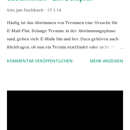
a
r
Von
Jan Fischbach
17.1.14
v
e
Häufig ist das Abstimmen von Terminen eine Ursache für
r
E-Mail-Flut. Solange Termine in der Abstimmungsphase
ö
f
sind, gehen viele E-Mails hin und her. Dazu gehören auch
f
Rückfragen, ob nun ein Termin stattfindet oder nicht. Hier
e
ist ein Vorschlag für die Terminkoordination im Team mit
n
KOMMENTAR VERÖFFENTLICHEN
MEHR ANZEIGEN
Hilfe von Outlook.
t
l
i
c
h
e
n