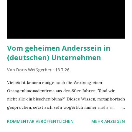
Vom geheimen Anderssein in
(deutschen) Unternehmen
Von
Doris Weißgerber
13.7.26
Vielleicht kennen einige noch die Werbung einer
Orangenlimonadenfirma aus den 80er Jahren: "Sind wir
nicht alle ein bisschen bluna?" Dieses Wissen, metaphorisch
gesprochen, setzt sich sehr zögerlich immer mehr im
öffentlichen Bewusstsein fest: unsere Hirne sind nicht alle
KOMMENTAR VERÖFFENTLICHEN
MEHR ANZEIGEN
gleich. Im Arbeitskontext kann es zu nicht verstandenen
Konflikten kommen, wenn alle über einen Kamm geschoren