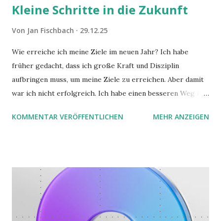
Kleine Schritte in die Zukunft
Von
Jan Fischbach
29.12.25
Wie erreiche ich meine Ziele im neuen Jahr? Ich habe
früher gedacht, dass ich große Kraft und Disziplin
aufbringen muss, um meine Ziele zu erreichen. Aber damit
war ich nicht erfolgreich. Ich habe einen besseren Weg in
zwei Büchern gefunden, die ich in diesem Beitrag teilen
KOMMENTAR VERÖFFENTLICHEN
MEHR ANZEIGEN
möchte. Darin habe ich zwei gute Begründungen gefunden,
warum der einfachere Weg mit kleinen Schritten besser
funktioniert.