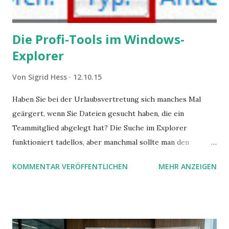
Die Profi-Tools im Windows-
Explorer
Von
Sigrid Hess
12.10.15
Haben Sie bei der Urlaubsvertretung sich manches Mal
geärgert, wenn Sie Dateien gesucht haben, die ein
Teammitglied abgelegt hat? Die Suche im Explorer
funktioniert tadellos, aber manchmal sollte man den
Suchbegriff noch ein bisschen genauer fassen können. Z.B.
KOMMENTAR VERÖFFENTLICHEN
MEHR ANZEIGEN
mit UND oder ODER oder NICHT... Das geht so einfach,
dann man von alleine kaum drauf kommt: