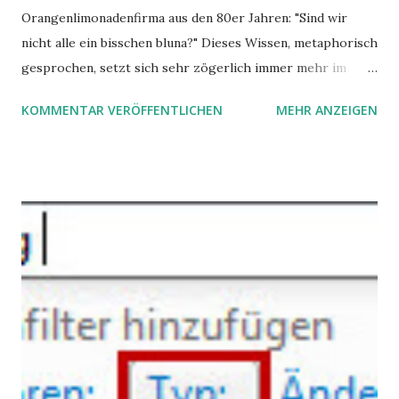
Orangenlimonadenfirma aus den 80er Jahren: "Sind wir
nicht alle ein bisschen bluna?" Dieses Wissen, metaphorisch
gesprochen, setzt sich sehr zögerlich immer mehr im
öffentlichen Bewusstsein fest: unsere Hirne sind nicht alle
KOMMENTAR VERÖFFENTLICHEN
MEHR ANZEIGEN
gleich. Im Arbeitskontext kann es zu nicht verstandenen
Konflikten kommen, wenn alle über einen Kamm geschoren
werden. Außerdem wundern sich Krankenkassen über
steigende Ausgaben wegen Depressionen, Burnouts und
Angstzuständen ihrer Mitglieder. Dafür könnte es Gründe
geben, die weitgehend noch im Dunkeln zu liegen scheinen.