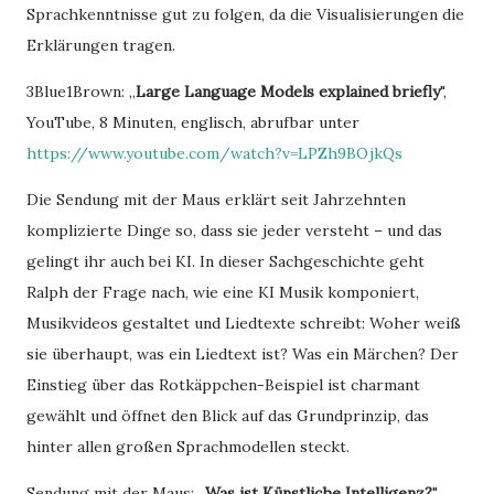
Sprachkenntnisse gut zu folgen, da die Visualisierungen die
Erklärungen tragen.
3Blue1Brown: „
Large Language Models explained briefly
",
YouTube, 8 Minuten, englisch, abrufbar unter
https://www.youtube.com/watch?v=LPZh9BOjkQs
Die Sendung mit der Maus erklärt seit Jahrzehnten
komplizierte Dinge so, dass sie jeder versteht – und das
gelingt ihr auch bei KI. In dieser Sachgeschichte geht
Ralph der Frage nach, wie eine KI Musik komponiert,
Musikvideos gestaltet und Liedtexte schreibt: Woher weiß
sie überhaupt, was ein Liedtext ist? Was ein Märchen? Der
Einstieg über das Rotkäppchen-Beispiel ist charmant
gewählt und öffnet den Blick auf das Grundprinzip, das
hinter allen großen Sprachmodellen steckt.
Sendung mit der Maus: „
Was ist Künstliche Intelligenz?
",