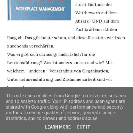
sonst läuft uns der
Wettbewerb auf dem
Absatz- UND auf dem
Fachkräftemarkt den
Rang ab. Das gilt heute schon, und diese Situation wird sich
zusehends verschärfen.
Was ergibt sich daraus grundsätzlich für die 
Betriebsführung? Was ist anders zu tun und wie? Mit 
welchem - anderen - Verständnis von Organisation, 
Unternehmensführung und Zusammenarbeit sind wir 
besser dran?
This site uses cookies from Google to deliver its services
and to analyze traffic. Your IP address and user-agent are
Für diese Fragen ist für mich immer noch „Workplace 
shared with Google along with performance and security
Management“ von Taiichi Ohno DIE Bibel, das in 
metrics to ensure quality of service, generate usage
statistics, and to detect and address abuse.
Managementkreisen (und in der Managementausbildung 
LEARN MORE
GOT IT
sowieso) rätselhafterweise kaum beachtet wird. 