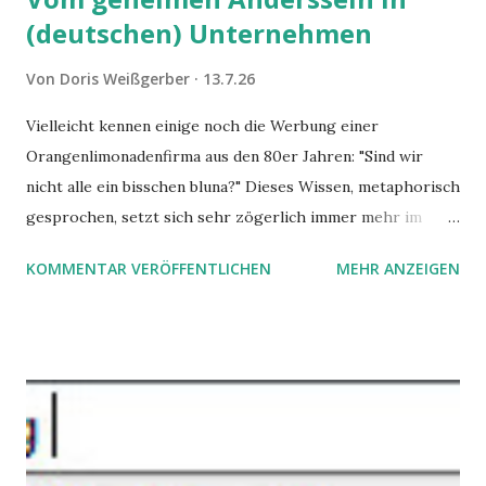
(deutschen) Unternehmen
Von
Doris Weißgerber
13.7.26
Vielleicht kennen einige noch die Werbung einer
Orangenlimonadenfirma aus den 80er Jahren: "Sind wir
nicht alle ein bisschen bluna?" Dieses Wissen, metaphorisch
gesprochen, setzt sich sehr zögerlich immer mehr im
öffentlichen Bewusstsein fest: unsere Hirne sind nicht alle
KOMMENTAR VERÖFFENTLICHEN
MEHR ANZEIGEN
gleich. Im Arbeitskontext kann es zu nicht verstandenen
Konflikten kommen, wenn alle über einen Kamm geschoren
werden. Außerdem wundern sich Krankenkassen über
steigende Ausgaben wegen Depressionen, Burnouts und
Angstzuständen ihrer Mitglieder. Dafür könnte es Gründe
geben, die weitgehend noch im Dunkeln zu liegen scheinen.