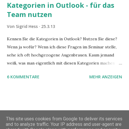
Kategorien in Outlook - für das
Team nutzen
Von
Sigrid Hess
25.3.13
Kennen Sie die Kategorien in Outlook? Nutzen Sie diese?
Wenn ja wofür? Wenn ich diese Fragen im Seminar stelle,
sehe ich oft hochgezogene Augenbrauen. Kaum jemand
weiß, was man eigentlich mit diesen Kategorien machen
kann und wofür sie nützlich sind. Dieser Blogartikel stellt
6 KOMMENTARE
MEHR ANZEIGEN
sie Ihnen vor.
This site uses cookies from Google to deliver its services
and to analyze traffic. Your IP address and user-agent are