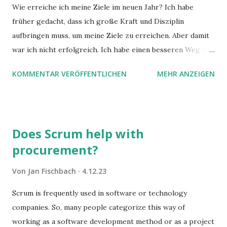
Wie erreiche ich meine Ziele im neuen Jahr? Ich habe
früher gedacht, dass ich große Kraft und Disziplin
aufbringen muss, um meine Ziele zu erreichen. Aber damit
war ich nicht erfolgreich. Ich habe einen besseren Weg in
zwei Büchern gefunden, die ich in diesem Beitrag teilen
KOMMENTAR VERÖFFENTLICHEN
MEHR ANZEIGEN
möchte. Darin habe ich zwei gute Begründungen gefunden,
warum der einfachere Weg mit kleinen Schritten besser
funktioniert.
Does Scrum help with
procurement?
Von
Jan Fischbach
4.12.23
Scrum is frequently used in software or technology
companies. So, many people categorize this way of
working as a software development method or as a project