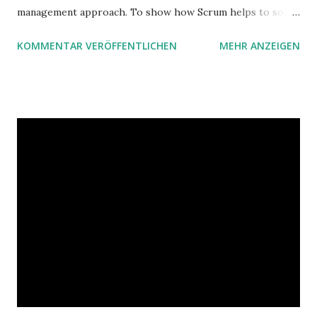
management approach. To show how Scrum helps to solve
complex problems, let's take a look at purchasing
KOMMENTAR VERÖFFENTLICHEN
MEHR ANZEIGEN
processes.