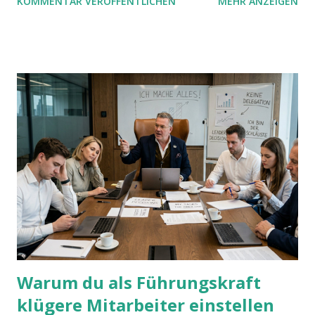
KOMMENTAR VERÖFFENTLICHEN
MEHR ANZEIGEN
mit UND oder ODER oder NICHT... Das geht so einfach,
dann man von alleine kaum drauf kommt:
Warum du als Führungskraft
klügere Mitarbeiter einstellen