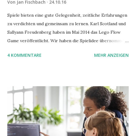
Von
Jan Fischbach
24.10.16
Spiele bieten eine gute Gelegenheit, zeitliche Erfahrungen
zu verdichten und gemeinsam zu lernen. Karl Scotland und
Sallyann Freudenberg haben im Mai 2014 das Lego Flow
Game veröffentlicht. Wir haben die Spielidee übernommen,
aber das Spielmaterial gewechselt. Statt Legosteinen
4 KOMMENTARE
MEHR ANZEIGEN
benutzen wir Material aus Grzegorz Rejchtmans Ubongo-
Spiel. Hier präsentieren wir die Anleitung für das Ubongo
Flow Game.