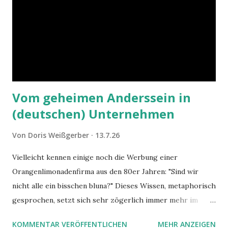
Vom geheimen Anderssein in
(deutschen) Unternehmen
Von
Doris Weißgerber
13.7.26
Vielleicht kennen einige noch die Werbung einer
Orangenlimonadenfirma aus den 80er Jahren: "Sind wir
nicht alle ein bisschen bluna?" Dieses Wissen, metaphorisch
gesprochen, setzt sich sehr zögerlich immer mehr im
öffentlichen Bewusstsein fest: unsere Hirne sind nicht alle
KOMMENTAR VERÖFFENTLICHEN
MEHR ANZEIGEN