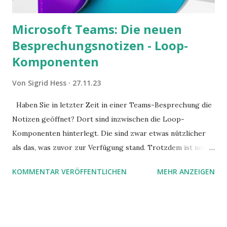
Microsoft Teams: Die neuen
Besprechungsnotizen - Loop-
Komponenten
Von
Sigrid Hess
27.11.23
Haben Sie in letzter Zeit in einer Teams-Besprechung die
Notizen geöffnet? Dort sind inzwischen die Loop-
Komponenten hinterlegt. Die sind zwar etwas nützlicher
als das, was zuvor zur Verfügung stand. Trotzdem ist noch
Luft nach oben. Und es gibt sogar einige ernstzunehmende
KOMMENTAR VERÖFFENTLICHEN
MEHR ANZEIGEN
Stolperfallen. Hier ein erster, kritischer Blick auf das was
Sie damit tun können. Und auch darauf, was Sie besser sein
lassen.