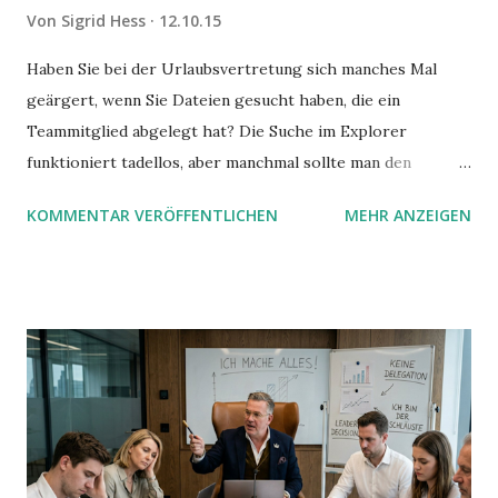
Von
Sigrid Hess
12.10.15
Haben Sie bei der Urlaubsvertretung sich manches Mal
geärgert, wenn Sie Dateien gesucht haben, die ein
Teammitglied abgelegt hat? Die Suche im Explorer
funktioniert tadellos, aber manchmal sollte man den
Suchbegriff noch ein bisschen genauer fassen können. Z.B.
KOMMENTAR VERÖFFENTLICHEN
MEHR ANZEIGEN
mit UND oder ODER oder NICHT... Das geht so einfach,
dann man von alleine kaum drauf kommt: