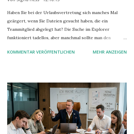
Haben Sie bei der Urlaubsvertretung sich manches Mal
geärgert, wenn Sie Dateien gesucht haben, die ein
Teammitglied abgelegt hat? Die Suche im Explorer
funktioniert tadellos, aber manchmal sollte man den
Suchbegriff noch ein bisschen genauer fassen können. Z.B.
KOMMENTAR VERÖFFENTLICHEN
MEHR ANZEIGEN
mit UND oder ODER oder NICHT... Das geht so einfach,
dann man von alleine kaum drauf kommt: