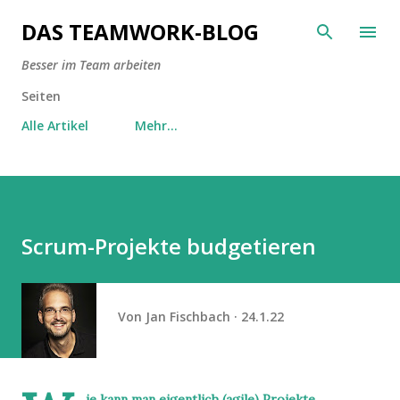
Direkt zum Hauptbereich
DAS TEAMWORK-BLOG
Besser im Team arbeiten
Seiten
Alle Artikel
Mehr…
Scrum-Projekte budgetieren
Von
Jan Fischbach
24.1.22
ie kann man eigentlich (agile) Projekte