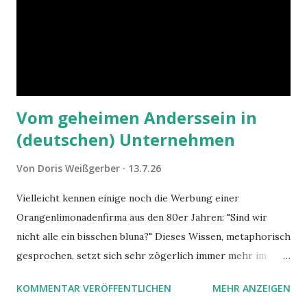
Vom geheimen Anderssein in
(deutschen) Unternehmen
Von
Doris Weißgerber
13.7.26
Vielleicht kennen einige noch die Werbung einer
Orangenlimonadenfirma aus den 80er Jahren: "Sind wir
nicht alle ein bisschen bluna?" Dieses Wissen, metaphorisch
gesprochen, setzt sich sehr zögerlich immer mehr im
öffentlichen Bewusstsein fest: unsere Hirne sind nicht alle
KOMMENTAR VERÖFFENTLICHEN
MEHR ANZEIGEN
gleich. Im Arbeitskontext kann es zu nicht verstandenen