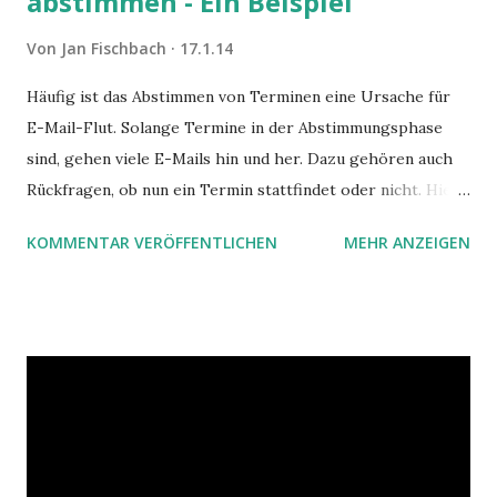
abstimmen - Ein Beispiel
Von
Jan Fischbach
17.1.14
Häufig ist das Abstimmen von Terminen eine Ursache für
E-Mail-Flut. Solange Termine in der Abstimmungsphase
sind, gehen viele E-Mails hin und her. Dazu gehören auch
Rückfragen, ob nun ein Termin stattfindet oder nicht. Hier
ist ein Vorschlag für die Terminkoordination im Team mit
KOMMENTAR VERÖFFENTLICHEN
MEHR ANZEIGEN
Hilfe von Outlook.