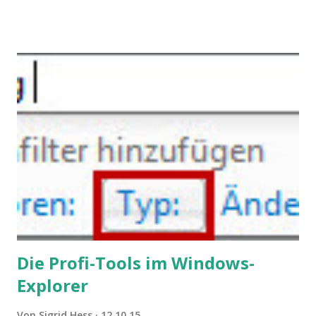
Konflikten kommen, wenn alle über einen Kamm geschoren
werden. Außerdem wundern sich Krankenkassen über
steigende Ausgaben wegen Depressionen, Burnouts und
Angstzuständen ihrer Mitglieder. Dafür könnte es Gründe
geben, die weitgehend noch im Dunkeln zu liegen scheinen.
Die Profi-Tools im Windows-
Explorer
Von
Sigrid Hess
12.10.15