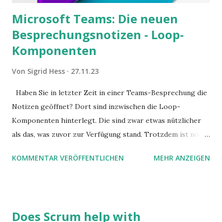
Microsoft Teams: Die neuen
Besprechungsnotizen - Loop-
Komponenten
Von
Sigrid Hess
27.11.23
Haben Sie in letzter Zeit in einer Teams-Besprechung die
Notizen geöffnet? Dort sind inzwischen die Loop-
Komponenten hinterlegt. Die sind zwar etwas nützlicher
als das, was zuvor zur Verfügung stand. Trotzdem ist noch
Luft nach oben. Und es gibt sogar einige ernstzunehmende
KOMMENTAR VERÖFFENTLICHEN
MEHR ANZEIGEN
Stolperfallen. Hier ein erster, kritischer Blick auf das was
Sie damit tun können. Und auch darauf, was Sie besser sein
lassen.
Does Scrum help with