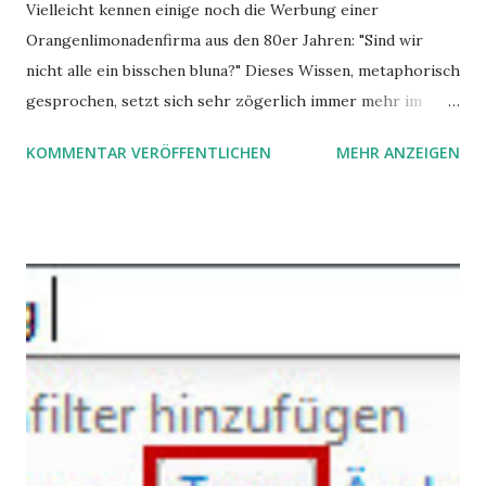
Vielleicht kennen einige noch die Werbung einer
Orangenlimonadenfirma aus den 80er Jahren: "Sind wir
nicht alle ein bisschen bluna?" Dieses Wissen, metaphorisch
gesprochen, setzt sich sehr zögerlich immer mehr im
öffentlichen Bewusstsein fest: unsere Hirne sind nicht alle
KOMMENTAR VERÖFFENTLICHEN
MEHR ANZEIGEN
gleich. Im Arbeitskontext kann es zu nicht verstandenen
Konflikten kommen, wenn alle über einen Kamm geschoren
werden. Außerdem wundern sich Krankenkassen über
steigende Ausgaben wegen Depressionen, Burnouts und
Angstzuständen ihrer Mitglieder. Dafür könnte es Gründe
geben, die weitgehend noch im Dunkeln zu liegen scheinen.