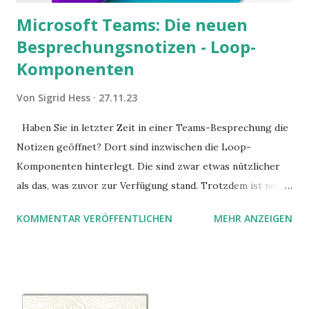
Microsoft Teams: Die neuen
Besprechungsnotizen - Loop-
Komponenten
Von
Sigrid Hess
27.11.23
Haben Sie in letzter Zeit in einer Teams-Besprechung die
Notizen geöffnet? Dort sind inzwischen die Loop-
Komponenten hinterlegt. Die sind zwar etwas nützlicher
als das, was zuvor zur Verfügung stand. Trotzdem ist noch
Luft nach oben. Und es gibt sogar einige ernstzunehmende
KOMMENTAR VERÖFFENTLICHEN
MEHR ANZEIGEN
Stolperfallen. Hier ein erster, kritischer Blick auf das was
Sie damit tun können. Und auch darauf, was Sie besser sein
lassen.