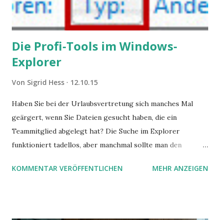
Die Profi-Tools im Windows-
Explorer
Von
Sigrid Hess
12.10.15
Haben Sie bei der Urlaubsvertretung sich manches Mal
geärgert, wenn Sie Dateien gesucht haben, die ein
Teammitglied abgelegt hat? Die Suche im Explorer
funktioniert tadellos, aber manchmal sollte man den
Suchbegriff noch ein bisschen genauer fassen können. Z.B.
KOMMENTAR VERÖFFENTLICHEN
MEHR ANZEIGEN
mit UND oder ODER oder NICHT... Das geht so einfach,
dann man von alleine kaum drauf kommt: