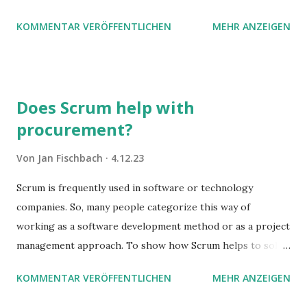
zwei Büchern gefunden, die ich in diesem Beitrag teilen
KOMMENTAR VERÖFFENTLICHEN
MEHR ANZEIGEN
möchte. Darin habe ich zwei gute Begründungen gefunden,
warum der einfachere Weg mit kleinen Schritten besser
funktioniert.
Does Scrum help with
procurement?
Von
Jan Fischbach
4.12.23
Scrum is frequently used in software or technology
companies. So, many people categorize this way of
working as a software development method or as a project
management approach. To show how Scrum helps to solve
complex problems, let's take a look at purchasing
KOMMENTAR VERÖFFENTLICHEN
MEHR ANZEIGEN
processes.