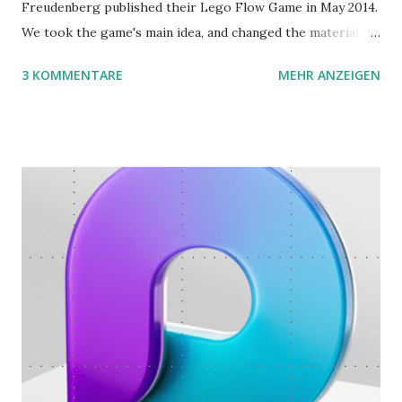
Freudenberg published their Lego Flow Game in May 2014.
We took the game's main idea, and changed the material.
Instead of Legos we use the material of Gregorz
3 KOMMENTARE
MEHR ANZEIGEN
Rejchtman's Ubongo Game. These are the instructions of
the Ubongo Flow Game.