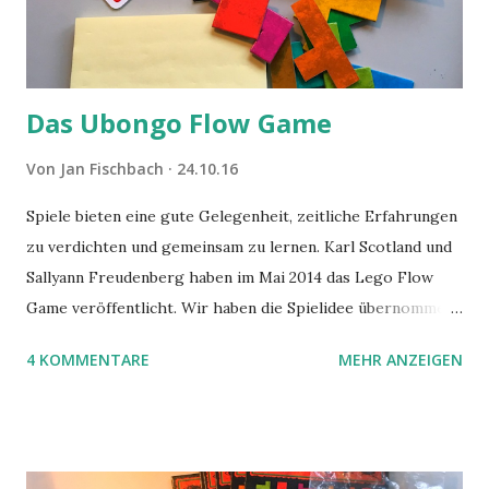
Das Ubongo Flow Game
Von
Jan Fischbach
24.10.16
Spiele bieten eine gute Gelegenheit, zeitliche Erfahrungen
zu verdichten und gemeinsam zu lernen. Karl Scotland und
Sallyann Freudenberg haben im Mai 2014 das Lego Flow
Game veröffentlicht. Wir haben die Spielidee übernommen,
aber das Spielmaterial gewechselt. Statt Legosteinen
4 KOMMENTARE
MEHR ANZEIGEN
benutzen wir Material aus Grzegorz Rejchtmans Ubongo-
Spiel. Hier präsentieren wir die Anleitung für das Ubongo
Flow Game.