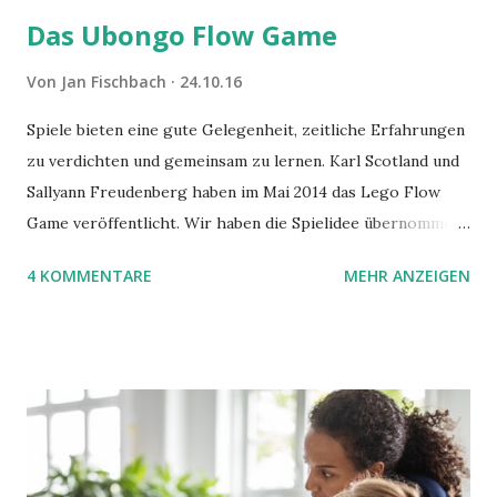
Das Ubongo Flow Game
Von
Jan Fischbach
24.10.16
Spiele bieten eine gute Gelegenheit, zeitliche Erfahrungen
zu verdichten und gemeinsam zu lernen. Karl Scotland und
Sallyann Freudenberg haben im Mai 2014 das Lego Flow
Game veröffentlicht. Wir haben die Spielidee übernommen,
aber das Spielmaterial gewechselt. Statt Legosteinen
4 KOMMENTARE
MEHR ANZEIGEN
benutzen wir Material aus Grzegorz Rejchtmans Ubongo-
Spiel. Hier präsentieren wir die Anleitung für das Ubongo
Flow Game.