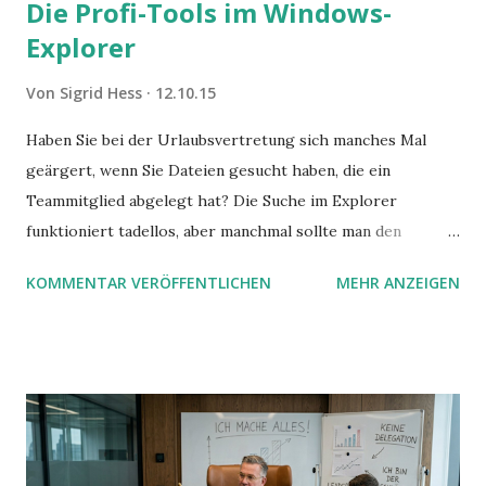
Die Profi-Tools im Windows-
Explorer
Von
Sigrid Hess
12.10.15
Haben Sie bei der Urlaubsvertretung sich manches Mal
geärgert, wenn Sie Dateien gesucht haben, die ein
Teammitglied abgelegt hat? Die Suche im Explorer
funktioniert tadellos, aber manchmal sollte man den
Suchbegriff noch ein bisschen genauer fassen können. Z.B.
KOMMENTAR VERÖFFENTLICHEN
MEHR ANZEIGEN
mit UND oder ODER oder NICHT... Das geht so einfach,
dann man von alleine kaum drauf kommt: