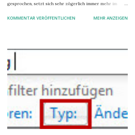
gesprochen, setzt sich sehr zögerlich immer mehr im
öffentlichen Bewusstsein fest: unsere Hirne sind nicht alle
KOMMENTAR VERÖFFENTLICHEN
MEHR ANZEIGEN
gleich. Im Arbeitskontext kann es zu nicht verstandenen
Konflikten kommen, wenn alle über einen Kamm geschoren
werden. Außerdem wundern sich Krankenkassen über
steigende Ausgaben wegen Depressionen, Burnouts und
Angstzuständen ihrer Mitglieder. Dafür könnte es Gründe
geben, die weitgehend noch im Dunkeln zu liegen scheinen.