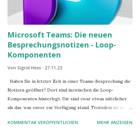
Microsoft Teams: Die neuen
Besprechungsnotizen - Loop-
Komponenten
Von
Sigrid Hess
27.11.23
Haben Sie in letzter Zeit in einer Teams-Besprechung die
Notizen geöffnet? Dort sind inzwischen die Loop-
Komponenten hinterlegt. Die sind zwar etwas nützlicher
als das, was zuvor zur Verfügung stand. Trotzdem ist noch
Luft nach oben. Und es gibt sogar einige ernstzunehmende
KOMMENTAR VERÖFFENTLICHEN
MEHR ANZEIGEN
Stolperfallen. Hier ein erster, kritischer Blick auf das was
Sie damit tun können. Und auch darauf, was Sie besser sein