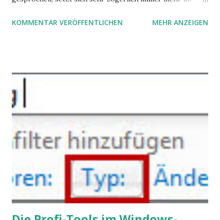
öffentlichen Bewusstsein fest: unsere Hirne sind nicht alle
KOMMENTAR VERÖFFENTLICHEN
MEHR ANZEIGEN
gleich. Im Arbeitskontext kann es zu nicht verstandenen
Konflikten kommen, wenn alle über einen Kamm geschoren
werden. Außerdem wundern sich Krankenkassen über
steigende Ausgaben wegen Depressionen, Burnouts und
Angstzuständen ihrer Mitglieder. Dafür könnte es Gründe
geben, die weitgehend noch im Dunkeln zu liegen scheinen.
Die Profi-Tools im Windows-