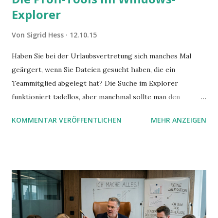
Explorer
Von
Sigrid Hess
12.10.15
Haben Sie bei der Urlaubsvertretung sich manches Mal
geärgert, wenn Sie Dateien gesucht haben, die ein
Teammitglied abgelegt hat? Die Suche im Explorer
funktioniert tadellos, aber manchmal sollte man den
Suchbegriff noch ein bisschen genauer fassen können. Z.B.
KOMMENTAR VERÖFFENTLICHEN
MEHR ANZEIGEN
mit UND oder ODER oder NICHT... Das geht so einfach,
dann man von alleine kaum drauf kommt: