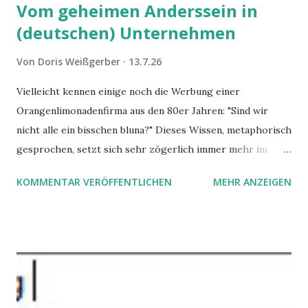
Vom geheimen Anderssein in
(deutschen) Unternehmen
Von
Doris Weißgerber
13.7.26
Vielleicht kennen einige noch die Werbung einer
Orangenlimonadenfirma aus den 80er Jahren: "Sind wir
nicht alle ein bisschen bluna?" Dieses Wissen, metaphorisch
gesprochen, setzt sich sehr zögerlich immer mehr im
öffentlichen Bewusstsein fest: unsere Hirne sind nicht alle
KOMMENTAR VERÖFFENTLICHEN
MEHR ANZEIGEN
gleich. Im Arbeitskontext kann es zu nicht verstandenen
Konflikten kommen, wenn alle über einen Kamm geschoren
werden. Außerdem wundern sich Krankenkassen über
steigende Ausgaben wegen Depressionen, Burnouts und
Angstzuständen ihrer Mitglieder. Dafür könnte es Gründe
geben, die weitgehend noch im Dunkeln zu liegen scheinen.