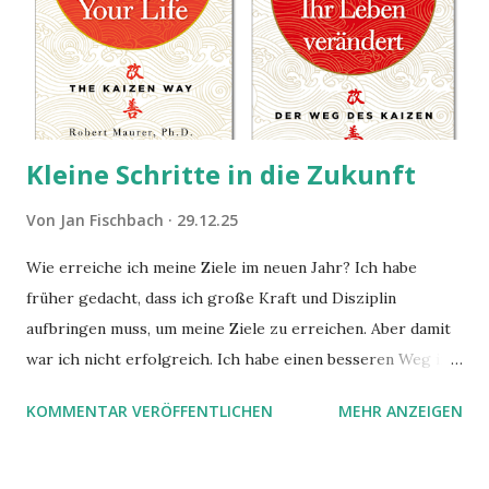
Kleine Schritte in die Zukunft
Von
Jan Fischbach
29.12.25
Wie erreiche ich meine Ziele im neuen Jahr? Ich habe
früher gedacht, dass ich große Kraft und Disziplin
aufbringen muss, um meine Ziele zu erreichen. Aber damit
war ich nicht erfolgreich. Ich habe einen besseren Weg in
zwei Büchern gefunden, die ich in diesem Beitrag teilen
KOMMENTAR VERÖFFENTLICHEN
MEHR ANZEIGEN
möchte. Darin habe ich zwei gute Begründungen gefunden,
warum der einfachere Weg mit kleinen Schritten besser
funktioniert.