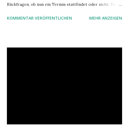
Rückfragen, ob nun ein Termin stattfindet oder nicht. Hier
ist ein Vorschlag für die Terminkoordination im Team mit
KOMMENTAR VERÖFFENTLICHEN
MEHR ANZEIGEN
Hilfe von Outlook.