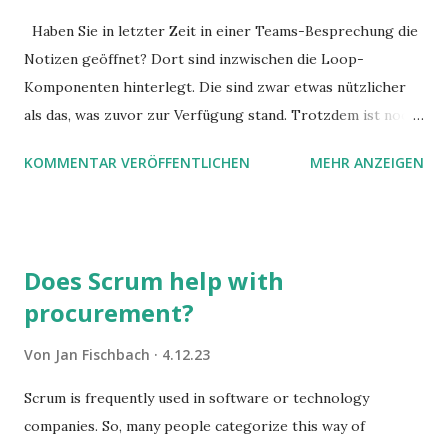
Haben Sie in letzter Zeit in einer Teams-Besprechung die
Notizen geöffnet? Dort sind inzwischen die Loop-
Komponenten hinterlegt. Die sind zwar etwas nützlicher
als das, was zuvor zur Verfügung stand. Trotzdem ist noch
Luft nach oben. Und es gibt sogar einige ernstzunehmende
KOMMENTAR VERÖFFENTLICHEN
MEHR ANZEIGEN
Stolperfallen. Hier ein erster, kritischer Blick auf das was
Sie damit tun können. Und auch darauf, was Sie besser sein
lassen.
Does Scrum help with
procurement?
Von
Jan Fischbach
4.12.23
Scrum is frequently used in software or technology
companies. So, many people categorize this way of