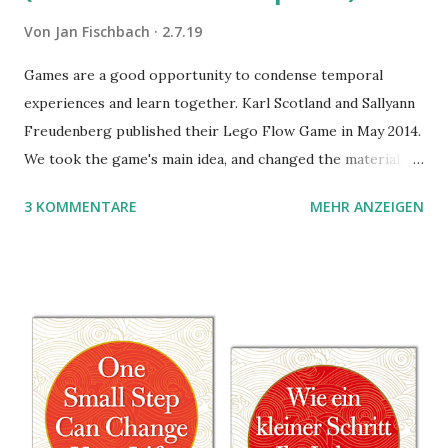
Von
Jan Fischbach
2.7.19
Games are a good opportunity to condense temporal
experiences and learn together. Karl Scotland and Sallyann
Freudenberg published their Lego Flow Game in May 2014.
We took the game's main idea, and changed the material.
Instead of Legos we use the material of Gregorz
3 KOMMENTARE
MEHR ANZEIGEN
Rejchtman's Ubongo Game. These are the instructions of
the Ubongo Flow Game.