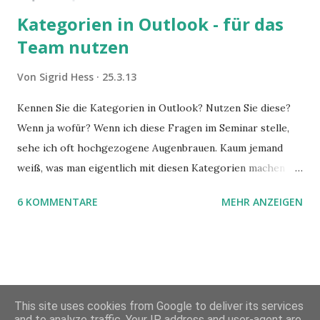
Kategorien in Outlook - für das
Team nutzen
Von
Sigrid Hess
25.3.13
Kennen Sie die Kategorien in Outlook? Nutzen Sie diese?
Wenn ja wofür? Wenn ich diese Fragen im Seminar stelle,
sehe ich oft hochgezogene Augenbrauen. Kaum jemand
weiß, was man eigentlich mit diesen Kategorien machen
kann und wofür sie nützlich sind. Dieser Blogartikel stellt
6 KOMMENTARE
MEHR ANZEIGEN
sie Ihnen vor.
This site uses cookies from Google to deliver its services
and to analyze traffic. Your IP address and user-agent are