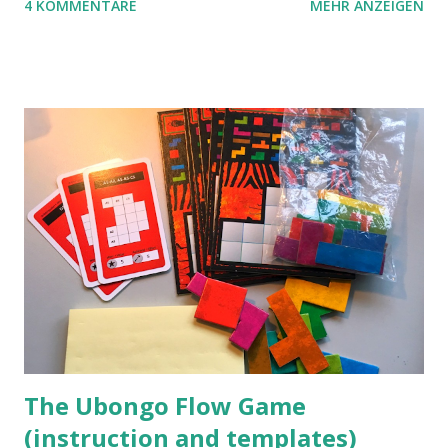
4 KOMMENTARE
MEHR ANZEIGEN
benutzen wir Material aus Grzegorz Rejchtmans Ubongo-
Spiel. Hier präsentieren wir die Anleitung für das Ubongo
Flow Game.
The Ubongo Flow Game
(instruction and templates)